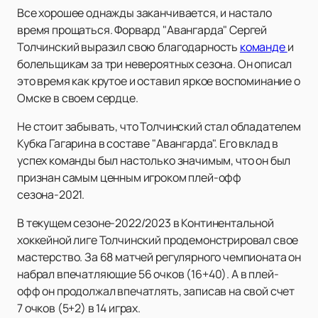
Все хорошее однажды заканчивается, и настало
время прощаться. Форвард "Авангарда" Сергей
Толчинский выразил свою благодарность
команде
и
болельщикам за три невероятных сезона. Он описал
это время как крутое и оставил яркое воспоминание о
Омске в своем сердце.
Не стоит забывать, что Толчинский стал обладателем
Кубка Гагарина в составе "Авангарда". Его вклад в
успех команды был настолько значимым, что он был
признан самым ценным игроком плей-офф
сезона-2021.
В текущем сезоне-2022/2023 в Континентальной
хоккейной лиге Толчинский продемонстрировал свое
мастерство. За 68 матчей регулярного чемпионата он
набрал впечатляющие 56 очков (16+40). А в плей-
офф он продолжал впечатлять, записав на свой счет
7 очков (5+2) в 14 играх.