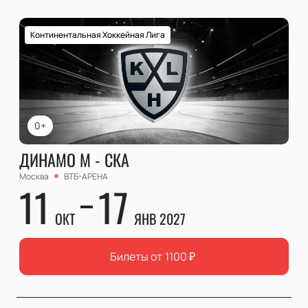
Континентальная Хоккейная Лига
0+
ДИНАМО М - СКА
Москва
ВТБ-АРЕНА
11
17
ОКТ
ЯНВ 2027
Билеты от
1100
₽