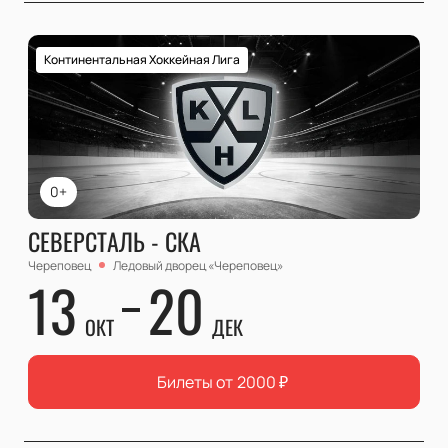
Континентальная Хоккейная Лига
0+
СЕВЕРСТАЛЬ - СКА
Череповец
Ледовый дворец «Череповец»
13
20
ОКТ
ДЕК
Билеты от
2000
₽