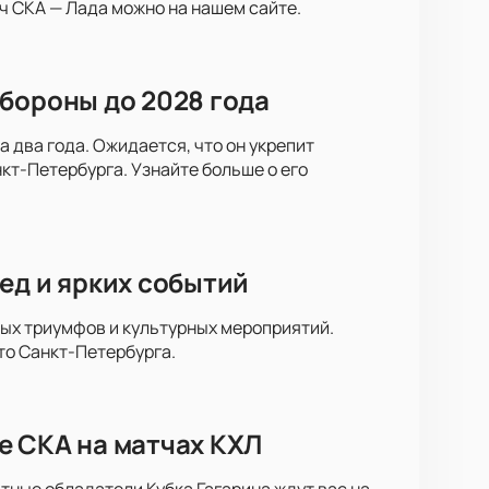
ч СКА — Лада можно на нашем сайте.
бороны до 2028 года
 два года. Ожидается, что он укрепит
кт-Петербурга. Узнайте больше о его
ед и ярких событий
ных триумфов и культурных мероприятий.
то Санкт-Петербурга.
е СКА на матчах КХЛ
тные обладатели Кубка Гагарина ждут вас на