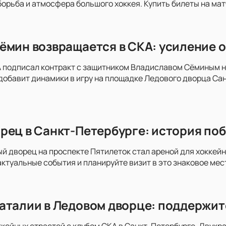
орьба и атмосфера большого хоккея. Купить билеты на мат
ёмин возвращается в СКА: усиление о
 подписал контракт с защитником Владиславом Сёминым на
добавит динамики в игру на площадке Ледового дворца Сан
рец в Санкт-Петербурге: история поб
ый дворец на проспекте Пятилеток стал ареной для хоккей
актуальные события и планируйте визит в это знаковое мес
аталии в Ледовом дворце: поддержит
ккейных страстей с клубом СКА в Санкт-Петербурге. Двукра