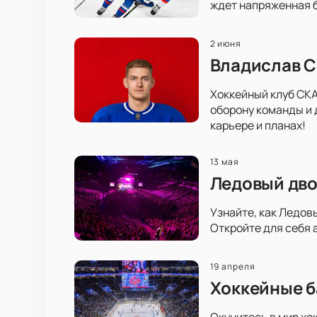
ждет напряженная б
2 июня
Владислав С
Хоккейный клуб СКА
оборону команды и 
карьере и планах!
13 мая
Ледовый дво
Узнайте, как Ледов
Откройте для себя 
19 апреля
Хоккейные б
Окунитесь в мир хо