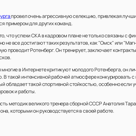
бурга
провел очень агрессивную селекцию, привлекая лучши
ся примером для других команд.
то, что успехи СКА в кадровом плане не только связаны с 
о не все достигают таких результатов, как "Омск" или "Маг
рую проводит Ротенберг. Он тренирует, заключает контракты
сков.
 многие в Интернете критикуют молодого Ротенберга, он ли
 В такой интенсивной рабочей атмосфере конкурировать с 
ый обладает такой спортивной стойкостью, особенно если у
ировок и работы.
ость методик великого тренера сборной СССР Анатолия Тар
на, которыми он руководствуется в своей работе.