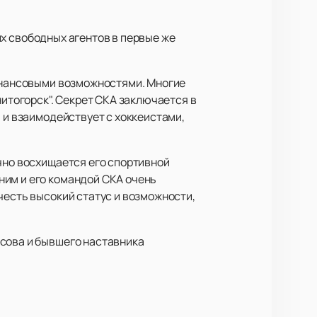
х свободных агентов в первые же
финансовыми возможностями. Многие
нитогорск". Секрет СКА заключается в
 и взаимодействует с хоккеистами,
чно восхищается его спортивной
ним и его командой СКА очень
честь высокий статус и возможности,
асова и бывшего наставника