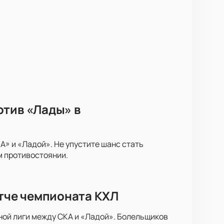
отив «Лады» в
» и «Ладой». Не упустите шанс стать
м противостоянии.
атче чемпионата КХЛ
ной лиги между СКА и «Ладой». Болельщиков