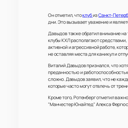
Он отметил, что
клуб
из
Санкт-Петер
дни. Это вызывает уважение и являет
Давыдов также обратил внимание на 
клубы КХЛ располагают средствами, н
активной и агрессивной работе, кото
не оставляя места для каникул и отпу
Виталий Давыдов признался, что хотя
преданностью и работоспособностью.
сложно. Давыдов заявил, что не кажд
которые часто могут отвлечь от трен
Кроме того, Ротенберг отметил важн
"Манчестер Юнайтед" Алекса Фергюсо