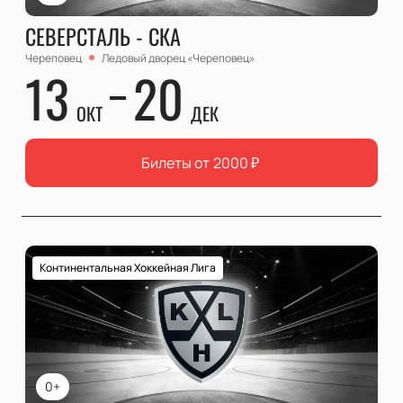
СЕВЕРСТАЛЬ - СКА
Череповец
Ледовый дворец «Череповец»
13
20
ОКТ
ДЕК
Билеты от
2000
₽
Континентальная Хоккейная Лига
0+