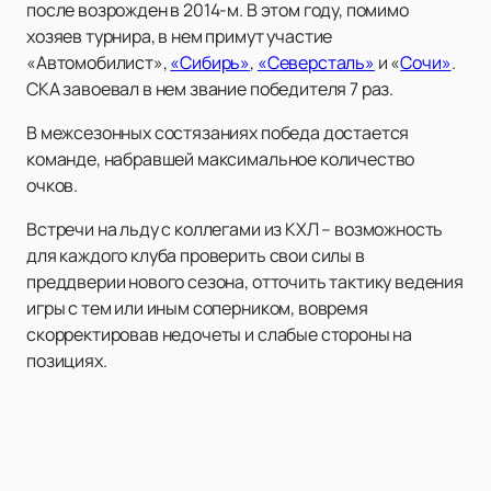
после возрожден в 2014-м. В этом году, помимо
хозяев турнира, в нем примут участие
«Автомобилист»,
«Сибирь»
,
«Северсталь»
и «
Сочи»
.
СКА завоевал в нем звание победителя 7 раз.
В межсезонных состязаниях победа достается
команде, набравшей максимальное количество
очков.
Встречи на льду с коллегами из КХЛ – возможность
для каждого клуба проверить свои силы в
преддверии нового сезона, отточить тактику ведения
игры с тем или иным соперником, вовремя
скорректировав недочеты и слабые стороны на
позициях.