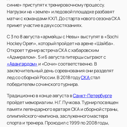
синие» приступят к тренировочному процессу.
Нагрузки на «земле» и ледовой площадке разбавят
матчи с командами КХЛ. До старта нового сезона СКА
примет участие в двух состязаниях.
С 3 по 8 августа «армейцы с Невы» выступят в «Sochi
Hockey Open», который пройдет на арене «Шайба».
Откроет турнир встреча СКА с хабаровским
«Адмиралом». 5 и 6 августа питерцы сыграют с
«Авангардом»
и «Сочи» соответственно. В
заключительный день соревнования они разделят
лед со сборной России. В 2018 году
СКА
стал
победителем сочинского турнира.
Традиционно в конце августа в
Санкт-Петербурге
пройдет мемориал им. Н.Г. Пучкова. Турнир посвящен
памяти легендарного вратаря СКА и сборной страны,
олимпийского чемпиона, заслуженного мастера
спорта и тренера. Проходил с 1999 по 2008 годы,