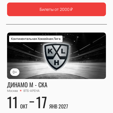
Билеты от
2000
₽
Континентальная Хоккейная Лига
0+
ДИНАМО М - СКА
Москва
ВТБ-АРЕНА
11
17
ОКТ
ЯНВ 2027