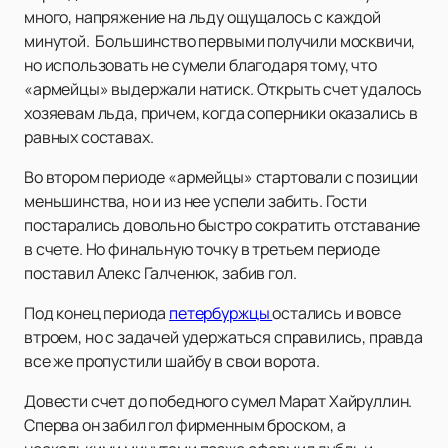
много, напряжение на льду ощущалось с каждой
минутой. Большинство первыми получили москвичи,
но использовать не сумели благодаря тому, что
«армейцы» выдержали натиск. Открыть счет удалось
хозяевам льда, причем, когда соперники оказались в
равных составах.
Во втором периоде «армейцы» стартовали с позиции
меньшинства, но и из нее успели забить. Гости
постарались довольно быстро сократить отставание
в счете. Но финальную точку в третьем периоде
поставил Алекс Галченюк, забив гол.
Под конец периода
петербуржцы
остались и вовсе
втроем, но с задачей удержаться справились, правда
все же пропустили шайбу в свои ворота.
Довести счет до победного сумел Марат Хайруллин.
Сперва он забил гол фирменным броском, а