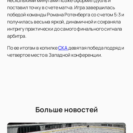
несколькими минутами позже оформил дубль и
поставил точку в счете матча. Игра завершилась
победой команды Романа Ротенберга со счетом 5:3 и
получилась весьма яркой, динамичной и сохраняла
интригу практически до самого финального сигнала
арбитра.
По ее итогам в копилке
СКА
девятая победа подряд и
четвертое место в Западной конференции.
Больше новостей