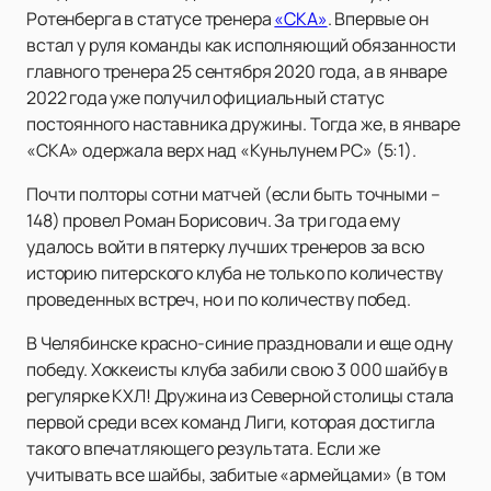
Ротенберга в статусе тренера
«СКА»
. Впервые он
встал у руля команды как исполняющий обязанности
главного тренера 25 сентября 2020 года, а в январе
2022 года уже получил официальный статус
постоянного наставника дружины. Тогда же, в январе
«СКА» одержала верх над «Куньлунем РС» (5:1).
Почти полторы сотни матчей (если быть точными –
148) провел Роман Борисович. За три года ему
удалось войти в пятерку лучших тренеров за всю
историю питерского клуба не только по количеству
проведенных встреч, но и по количеству побед.
В Челябинске красно-синие праздновали и еще одну
победу. Хоккеисты клуба забили свою 3 000 шайбу в
регулярке КХЛ! Дружина из Северной столицы стала
первой среди всех команд Лиги, которая достигла
такого впечатляющего результата. Если же
учитывать все шайбы, забитые «армейцами» (в том