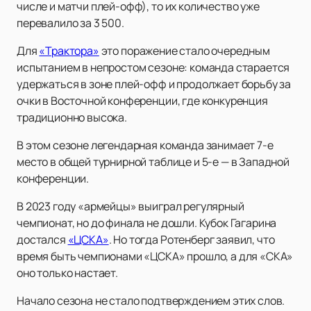
числе и матчи плей-офф), то их количество уже
перевалило за 3 500.
Для
«Трактора»
это поражение стало очередным
испытанием в непростом сезоне: команда старается
удержаться в зоне плей-офф и продолжает борьбу за
очки в Восточной конференции, где конкуренция
традиционно высока.
В этом сезоне легендарная команда занимает 7-е
место в общей турнирной таблице и 5-е — в Западной
конференции.
В 2023 году «армейцы» выиграл регулярный
чемпионат, но до финала не дошли. Кубок Гагарина
достался
«ЦСКА»
. Но тогда Ротенберг заявил, что
время быть чемпионами «ЦСКА» прошло, а для «СКА»
оно только настает.
Начало сезона не стало подтверждением этих слов.