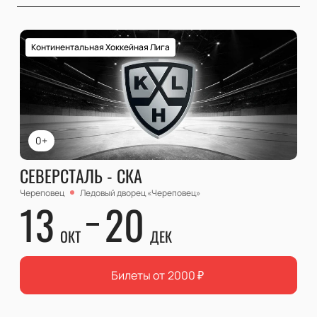
Континентальная Хоккейная Лига
0+
СЕВЕРСТАЛЬ - СКА
Череповец
Ледовый дворец «Череповец»
13
20
ОКТ
ДЕК
Билеты от
2000
₽