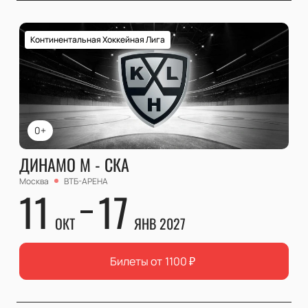
Континентальная Хоккейная Лига
0+
ДИНАМО М - СКА
Москва
ВТБ-АРЕНА
11
17
ОКТ
ЯНВ 2027
Билеты от
1100
₽