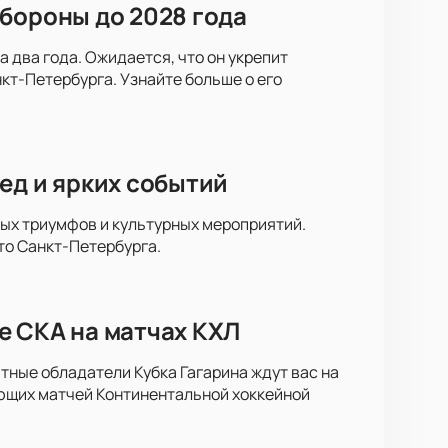
бороны до 2028 года
 два года. Ожидается, что он укрепит
кт-Петербурга. Узнайте больше о его
ед и ярких событий
ных триумфов и культурных мероприятий.
то Санкт-Петербурга.
е СКА на матчах КХЛ
тные обладатели Кубка Гагарина ждут вас на
ющих матчей Континентальной хоккейной