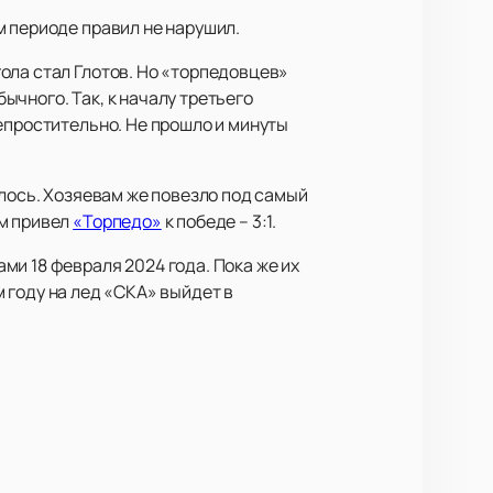
м периоде правил не нарушил.
ола стал Глотов. Но «торпедовцев»
чного. Так, к началу третьего
епростительно. Не прошло и минуты
алось. Хозяевам же повезло под самый
ым привел
«Торпедо»
к победе – 3:1.
ми 18 февраля 2024 года. Пока же их
 году на лед «СКА» выйдет в