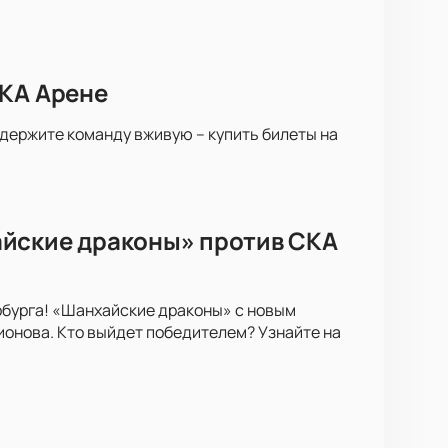
СКА Арене
ддержите команду вживую – купить билеты на
айские драконы» против СКА
рбурга! «Шанхайские драконы» с новым
онова. Кто выйдет победителем? Узнайте на