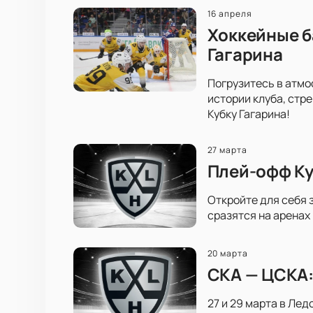
16 апреля
Хоккейные б
Гагарина
Погрузитесь в атмо
истории клуба, стр
Кубку Гагарина!
27 марта
Плей-офф Ку
Откройте для себя 
сразятся на аренах
20 марта
СКА — ЦСКА:
27 и 29 марта в Лед