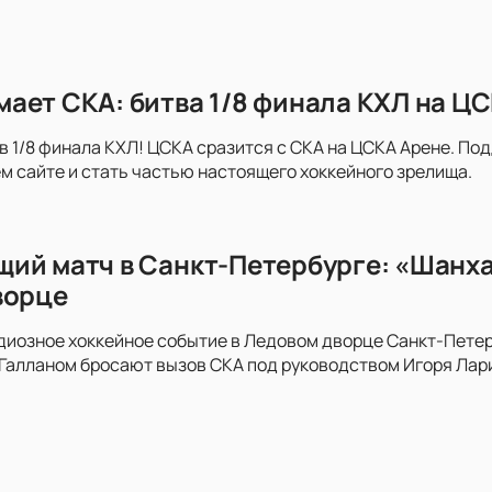
ает СКА: битва 1/8 финала КХЛ на Ц
в 1/8 финала КХЛ! ЦСКА сразится с СКА на ЦСКА Арене. По
м сайте и стать частью настоящего хоккейного зрелища.
ий матч в Санкт-Петербурге: «Шанх
ворце
диозное хоккейное событие в Ледовом дворце Санкт-Пете
алланом бросают вызов СКА под руководством Игоря Лари