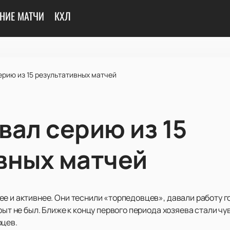
НИЕ МАТЧИ
КХЛ
ерию из 15 результативных матчей
вал серию из 15
вных матчей
е и активнее. Они теснили «торпедовцев», давали работу г
рыт не был. Ближе к концу первого периода хозяева стали ч
рцев.