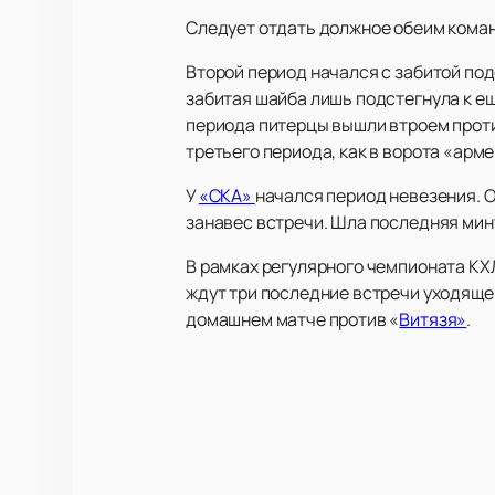
Следует отдать должное обеим коман
Второй период начался с забитой по
забитая шайба лишь подстегнула к ещ
периода питерцы вышли втроем против
третьего периода, как в ворота «арм
У
«СКА»
начался период невезения. О
занавес встречи. Шла последняя мин
В рамках регулярного чемпионата КХ
ждут три последние встречи уходящег
домашнем матче против «
Витязя»
.