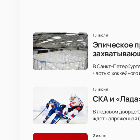
15 июля
Эпическое п
захватываю
В Санкт-Петербурге
частью хоккейного 
15 июня
СКА и «Лада
В Ледовом дворце С
ждет напряженная б
2 июня