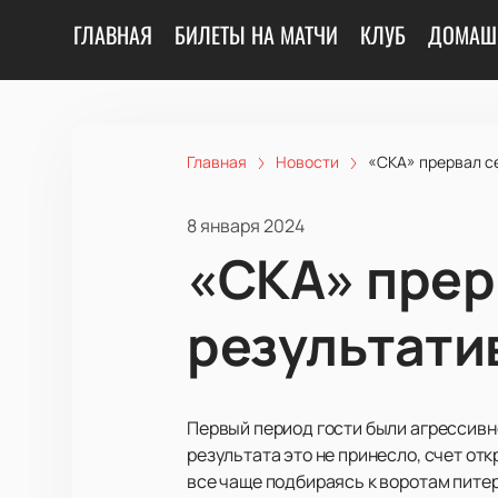
ГЛАВНАЯ
БИЛЕТЫ НА МАТЧИ
КЛУБ
ДОМАШ
Главная
Новости
«СКА» прервал с
8 января 2024
«СКА» прер
результати
Первый период гости были агрессивне
результата это не принесло, счет отк
все чаще подбираясь к воротам пите