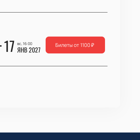
17
вс, 16:00
Билеты от
1100
₽
ЯНВ 2027