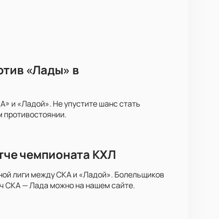
отив «Лады» в
» и «Ладой». Не упустите шанс стать
м противостоянии.
атче чемпионата КХЛ
ной лиги между СКА и «Ладой». Болельщиков
ч СКА — Лада можно на нашем сайте.