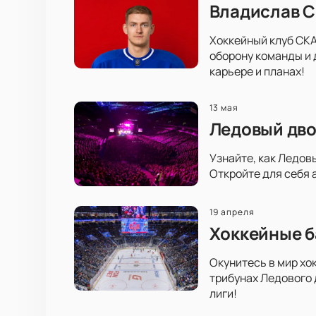
Владислав С
Хоккейный клуб СКА
оборону команды и 
карьере и планах!
13 мая
Ледовый дво
Узнайте, как Ледов
Откройте для себя 
19 апреля
Хоккейные б
Окунитесь в мир хо
трибунах Ледового 
лиги!