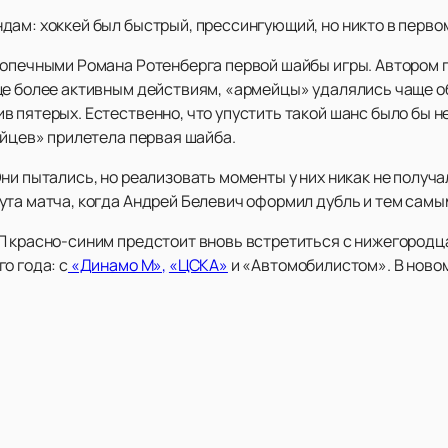
дам: хоккей был быстрый, прессингующий, но никто в перво
допечными Романа Ротенберга первой шайбы игры. Автором г
е более активным действиям, «армейцы» удалялись чаще обы
 пятерых. Естественно, что упустить такой шанс было бы н
ейцев» прилетела первая шайба.
ни пытались, но реализовать моменты у них никак не получ
ута матча, когда Андрей Белевич оформил дубль и тем сам
Л красно-синим предстоит вновь встретиться с нижегородца
о года: с
«Динамо М»,
«ЦСКА»
и «Автомобилистом». В новом