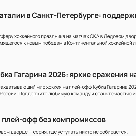
аталии в Санкт-Петербурге: поддержи
сферу хоккейного праздника на матчах СКА в Ледовом дво
емящегося к новым победам в Континентальной хоккейной л
бка Гагарина 2026: яркие сражения н
захватывающий мир хоккея на плей-офф Кубка Гагарина 202
 России. Поддержите любимую команду и станьте частью и
 плей-офф без компромиссов
овом дворце — серия, где уступать никто не собирается.