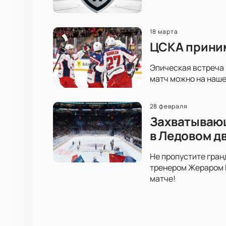
18 марта
ЦСКА приним
Эпическая встреча 
матч можно на наше
28 февраля
Захватывающ
в Ледовом д
Не пропустите гран
тренером Жераром Г
матче!