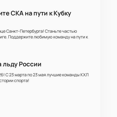
те СКА на пути к Кубку
рце Санкт-Петербурга! Станьте частью
иге. Поддержите любимую команду на пути к
а льду России
6! С 23 марта по 23 мая лучшие команды КХЛ
стории спорта!