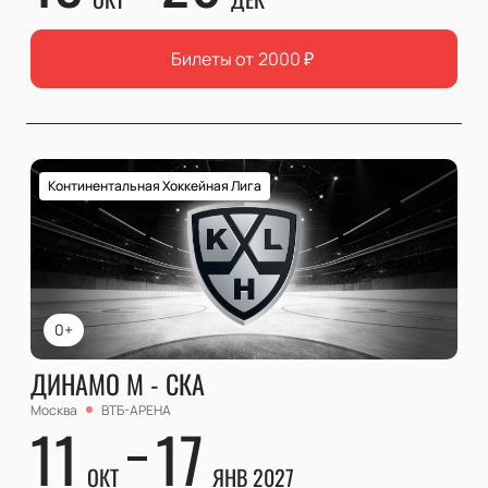
Билеты от
2000
₽
Континентальная Хоккейная Лига
0+
ДИНАМО М - СКА
Москва
ВТБ-АРЕНА
11
17
ОКТ
ЯНВ 2027