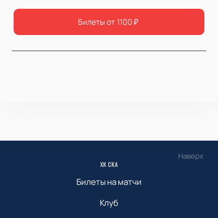
Билеты от
1100
₽
Наверх
ХК СКА
Билеты на матчи
Клуб