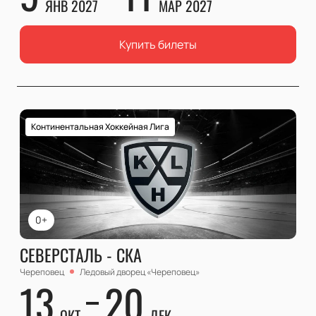
ЯНВ 2027
МАР 2027
Купить билеты
Континентальная Хоккейная Лига
0+
СЕВЕРСТАЛЬ - СКА
Череповец
Ледовый дворец «Череповец»
13
20
ОКТ
ДЕК