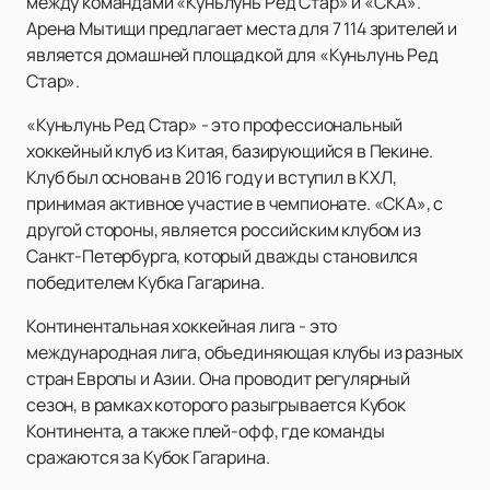
между командами «Куньлунь Ред Стар» и «СКА».
Арена Мытищи предлагает места для 7 114 зрителей и
является домашней площадкой для «Куньлунь Ред
Стар».
«Куньлунь Ред Стар» - это профессиональный
хоккейный клуб из Китая, базирующийся в Пекине.
Клуб был основан в 2016 году и вступил в КХЛ,
принимая активное участие в чемпионате. «СКА», с
другой стороны, является российским клубом из
Санкт-Петербурга, который дважды становился
победителем Кубка Гагарина.
Континентальная хоккейная лига - это
международная лига, объединяющая клубы из разных
стран Европы и Азии. Она проводит регулярный
сезон, в рамках которого разыгрывается Кубок
Континента, а также плей-офф, где команды
сражаются за Кубок Гагарина.