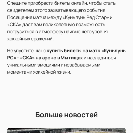
Спешите приобрести билеты онлайн, чтобы стать
свидетелем этого захватывающего события.
Посещение матча между «Куньлунь Ред Стар» и
«СКА» даст вам великолепную возможность
погрузиться в атмосферу наивысшего уровня
хоккейных сражений.
Не упустите шанс
купить билеты на матч «Куньлунь
РС» - «СКА» на арене в Мытищах
и насладиться
уникальными эмоциями и незабываемыми
моментами хоккейной жизни.
Больше новостей