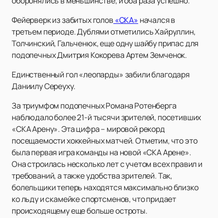
оборонялись в меньшинстве, и оба раза успешно.
Фейерверк из забитых голов
«СКА»
начался в
третьем периоде. Дублями отметились Хайруллин,
Толчинский, Гальченюк, еще одну шайбу припас для
подопечных Дмитрия Кокорева Артем Земченок.
Единственный гол «леопарды» забили благодаря
Даниилу Сереуху.
За триумфом подопечных Романа Ротенберга
наблюдало более 21-й тысячи зрителей, посетивших
«СКА Арену». Эта цифра – мировой рекорд
посещаемости хоккейных матчей. Отметим, что это
была первая игра команды на новой «СКА Арене».
Она строилась несколько лет с учетом всех правил и
требований, а также удобства зрителей. Так,
болельщики теперь находятся максимально близко
ко льду и скамейке спортсменов, что придает
происходящему еще больше остроты.