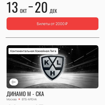
13
20
ОКТ
ДЕК
Билеты от
2000
₽
Континентальная Хоккейная Лига
0+
ДИНАМО М - СКА
Москва
ВТБ-АРЕНА