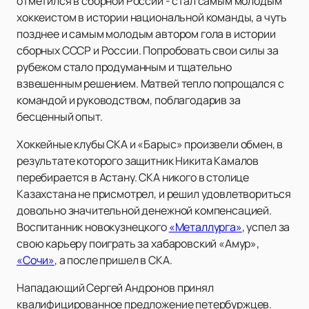
отметился в сборной России - стал самым молодым
хоккеистом в истории национальной команды, а чуть
позднее и самым молодым автором гола в истории
сборных СССР и России. Попробовать свои силы за
рубежом стало продуманным и тщательно
взвешенным решением. Матвей тепло попрощался с
командой и руководством, поблагодарив за
бесценный опыт.
Хоккейные клубы СКА и «Барыс» произвели обмен, в
результате которого защитник Никита Камалов
перебирается в Астану. СКА никого в столице
Казахстана не присмотрел, и решил удовлетвориться
довольно значительной денежной компенсацией.
Воспитанник новокузнецкого
«Металлурга»
, успел за
свою карьеру поиграть за хабаровский «Амур»,
«Сочи»
, а после пришел в СКА.
Нападающий Сергей Андронов принял
квалифицированное предложение петербуржцев.