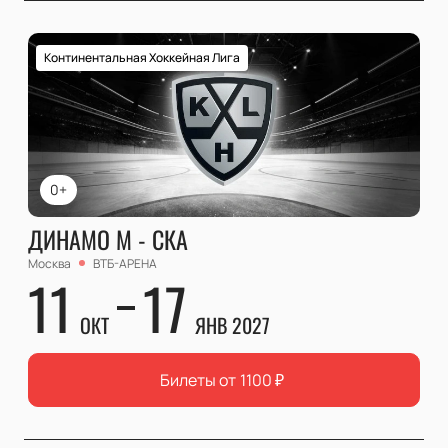
Континентальная Хоккейная Лига
0+
ДИНАМО М - СКА
Москва
ВТБ-АРЕНА
11
17
ОКТ
ЯНВ 2027
Билеты от
1100
₽