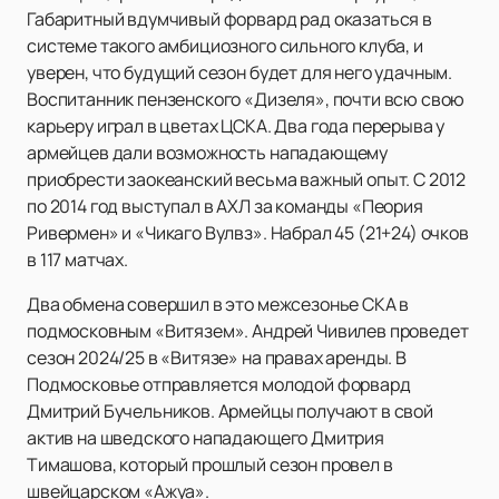
Габаритный вдумчивый форвард рад оказаться в
системе такого амбициозного сильного клуба, и
уверен, что будущий сезон будет для него удачным.
Воспитанник пензенского «Дизеля», почти всю свою
карьеру играл в цветах ЦСКА. Два года перерыва у
армейцев дали возможность нападающему
приобрести заокеанский весьма важный опыт. С 2012
по 2014 год выступал в АХЛ за команды «Пеория
Ривермен» и «Чикаго Вулвз». Набрал 45 (21+24) очков
в 117 матчах.
Два обмена совершил в это межсезонье СКА в
подмосковным «Витязем». Андрей Чивилев проведет
сезон 2024/25 в «Витязе» на правах аренды. В
Подмосковье отправляется молодой форвард
Дмитрий Бучельников. Армейцы получают в свой
актив на шведского нападающего Дмитрия
Тимашова, который прошлый сезон провел в
швейцарском «Ажуа».