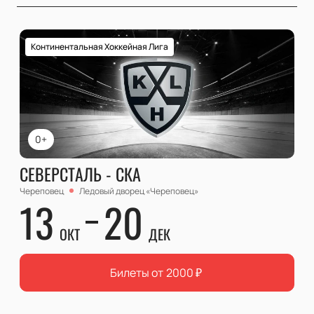
Континентальная Хоккейная Лига
0+
СЕВЕРСТАЛЬ - СКА
Череповец
Ледовый дворец «Череповец»
13
20
ОКТ
ДЕК
Билеты от
2000
₽