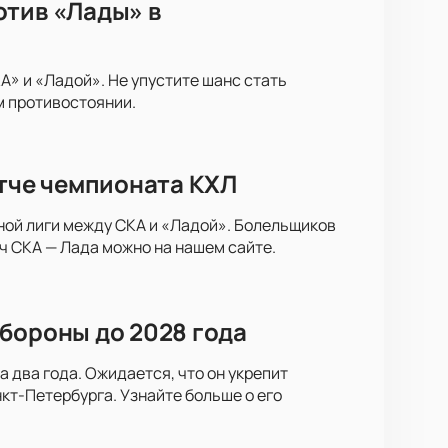
отив «Лады» в
» и «Ладой». Не упустите шанс стать
м противостоянии.
атче чемпионата КХЛ
ной лиги между СКА и «Ладой». Болельщиков
ч СКА — Лада можно на нашем сайте.
бороны до 2028 года
 два года. Ожидается, что он укрепит
кт-Петербурга. Узнайте больше о его