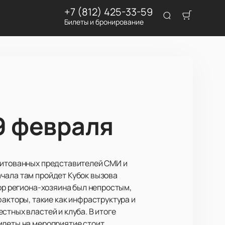
+7 (812) 425-33-59
Билеты и бронирование
9 февраля
едитованных представителей СМИ и
чала там пройдет Кубок вызова
ор региона-хозяина был непростым,
кторы, такие как инфраструктура и
стных властей и клуба. В итоге
илеты на мероприятие стоит