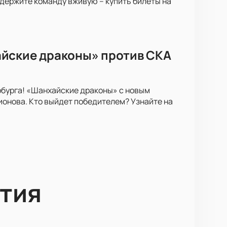
ддержите команду вживую – купить билеты на
айские драконы» против СКА
рбурга! «Шанхайские драконы» с новым
онова. Кто выйдет победителем? Узнайте на
тия