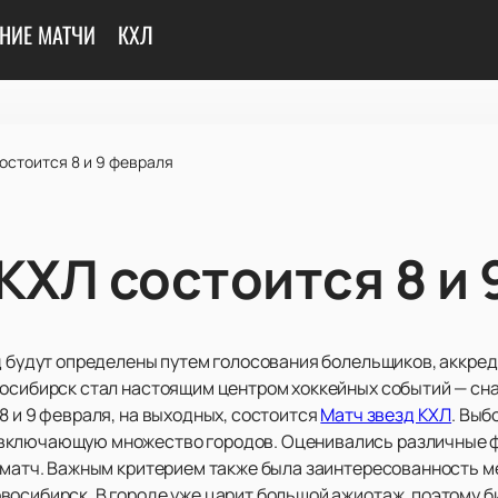
НИЕ МАТЧИ
КХЛ
остоится 8 и 9 февраля
КХЛ состоится 8 и 
нд будут определены путем голосования болельщиков, аккр
восибирск стал настоящим центром хоккейных событий — сна
8 и 9 февраля, на выходных, состоится
Матч звезд КХЛ
. Выб
включающую множество городов. Оценивались различные фа
 матч. Важным критерием также была заинтересованность ме
восибирск. В городе уже царит большой ажиотаж, поэтому б