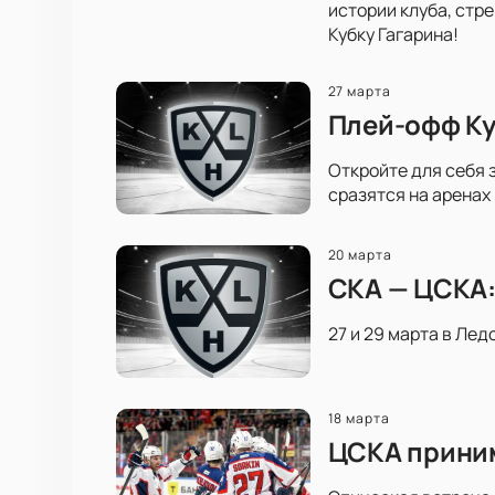
истории клуба, стр
Кубку Гагарина!
27 марта
Плей-офф Ку
Откройте для себя 
сразятся на аренах
20 марта
СКА — ЦСКА:
27 и 29 марта в Лед
18 марта
ЦСКА приним