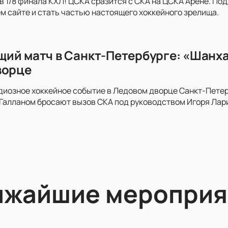
в 1/8 финала КХЛ! ЦСКА сразится с СКА на ЦСКА Арене. По
м сайте и стать частью настоящего хоккейного зрелища.
ий матч в Санкт-Петербурге: «Шанх
ворце
диозное хоккейное событие в Ледовом дворце Санкт-Пете
алланом бросают вызов СКА под руководством Игоря Лари
ижайшие мероприя