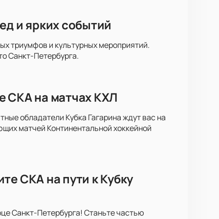
ед и ярких событий
ных триумфов и культурных мероприятий.
то Санкт-Петербурга.
е СКА на матчах КХЛ
тные обладатели Кубка Гагарина ждут вас на
ющих матчей Континентальной хоккейной
те СКА на пути к Кубку
рце Санкт-Петербурга! Станьте частью