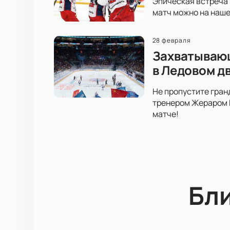
Эпическая встреча 
матч можно на наше
28 февраля
Захватывающ
в Ледовом д
Не пропустите гран
тренером Жераром Г
матче!
Бл