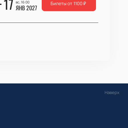
17
вс, 16:00
Билеты от
1100
₽
ЯНВ 2027
Наверх