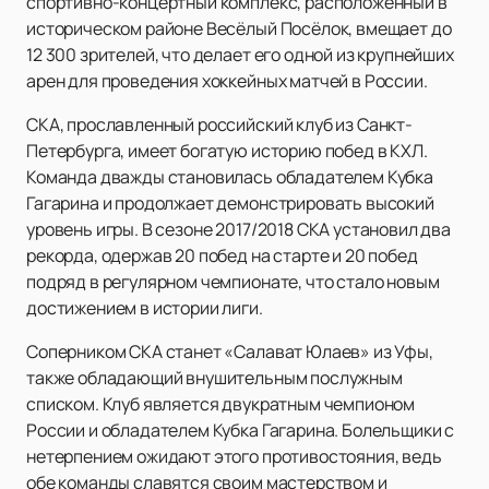
спортивно-концертный комплекс, расположенный в
историческом районе Весёлый Посёлок, вмещает до
12 300 зрителей, что делает его одной из крупнейших
арен для проведения хоккейных матчей в России.
СКА, прославленный российский клуб из Санкт-
Петербурга, имеет богатую историю побед в КХЛ.
Команда дважды становилась обладателем Кубка
Гагарина и продолжает демонстрировать высокий
уровень игры. В сезоне 2017/2018 СКА установил два
рекорда, одержав 20 побед на старте и 20 побед
подряд в регулярном чемпионате, что стало новым
достижением в истории лиги.
Соперником СКА станет «Салават Юлаев» из Уфы,
также обладающий внушительным послужным
списком. Клуб является двукратным чемпионом
России и обладателем Кубка Гагарина. Болельщики с
нетерпением ожидают этого противостояния, ведь
обе команды славятся своим мастерством и