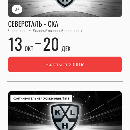
0+
СЕВЕРСТАЛЬ - СКА
Череповец
Ледовый дворец «Череповец»
13
20
ОКТ
ДЕК
Билеты от
2000
₽
Континентальная Хоккейная Лига