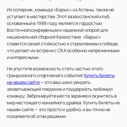
Их соперник, команда «Барыс» из Астаны, также не
уступает в мастерстве. Этот казахстанский клуб,
основанный в 1999 году, является гордостью
Восточной конференции и надежной опорой для
национальной сборной Казахстана. «Барыс»
славится своей стойкостью и стремлением к победе,
что делает их встречи с СКА особенно напряженными
и интересными.
Не упустите возможность стать частью этого
грандиозного спортивного события!
Купить билеты
на нашем сайте
— это ваш шанс увидеть
захватывающий поединок и поддержать любимую
команду. Забронируйте места заранее и окунитесь в
мир настоящего хоккейного драйва. Купить билеты на
нашем сайте — это просто и удобно, и вы точно не
пожалеете об этом решении.