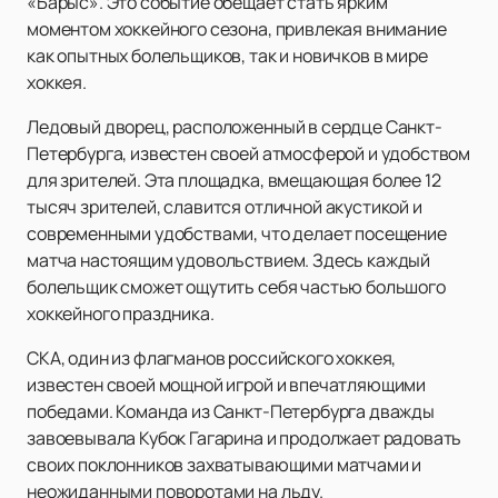
«Барыс». Это событие обещает стать ярким
моментом хоккейного сезона, привлекая внимание
как опытных болельщиков, так и новичков в мире
хоккея.
Ледовый дворец, расположенный в сердце Санкт-
Петербурга, известен своей атмосферой и удобством
для зрителей. Эта площадка, вмещающая более 12
тысяч зрителей, славится отличной акустикой и
современными удобствами, что делает посещение
матча настоящим удовольствием. Здесь каждый
болельщик сможет ощутить себя частью большого
хоккейного праздника.
СКА, один из флагманов российского хоккея,
известен своей мощной игрой и впечатляющими
победами. Команда из Санкт-Петербурга дважды
завоевывала Кубок Гагарина и продолжает радовать
своих поклонников захватывающими матчами и
неожиданными поворотами на льду.