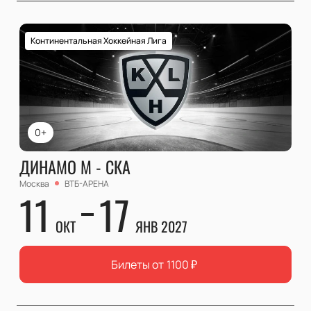
Континентальная Хоккейная Лига
0+
ДИНАМО М - СКА
Москва
ВТБ-АРЕНА
11
17
ОКТ
ЯНВ 2027
Билеты от
1100
₽