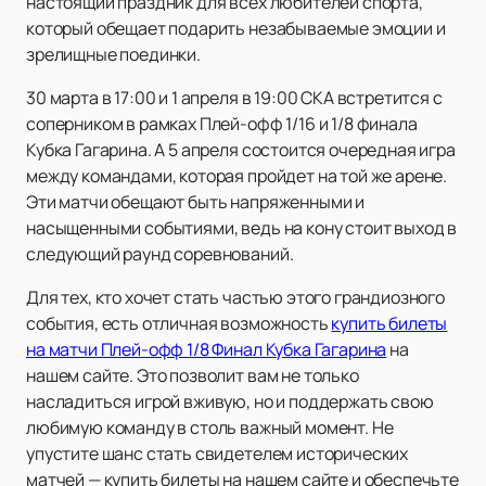
настоящий праздник для всех любителей спорта,
который обещает подарить незабываемые эмоции и
зрелищные поединки.
30 марта в 17:00 и 1 апреля в 19:00 СКА встретится с
соперником в рамках Плей-офф 1/16 и 1/8 финала
Кубка Гагарина. А 5 апреля состоится очередная игра
между командами, которая пройдет на той же арене.
Эти матчи обещают быть напряженными и
насыщенными событиями, ведь на кону стоит выход в
следующий раунд соревнований.
Для тех, кто хочет стать частью этого грандиозного
события, есть отличная возможность
купить билеты
на матчи Плей-офф 1/8 Финал Кубка Гагарина
на
нашем сайте. Это позволит вам не только
насладиться игрой вживую, но и поддержать свою
любимую команду в столь важный момент. Не
упустите шанс стать свидетелем исторических
матчей — купить билеты на нашем сайте и обеспечьте