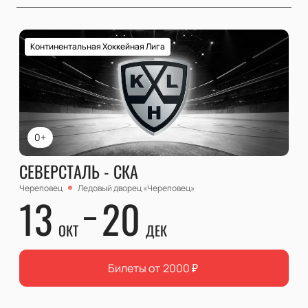
Континентальная Хоккейная Лига
0+
СЕВЕРСТАЛЬ - СКА
Череповец
Ледовый дворец «Череповец»
13
20
ОКТ
ДЕК
Билеты от
2000
₽