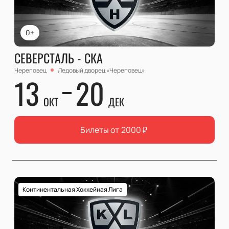
0+
СЕВЕРСТАЛЬ - СКА
Череповец
Ледовый дворец «Череповец»
13
20
ОКТ
ДЕК
Билеты от
2000
₽
Континентальная Хоккейная Лига