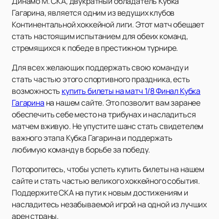
Динамо М. СКА, двукратный обладатель Кубка
Гагарина, является одним из ведущих клубов
Континентальной хоккейной лиги. Этот матч обещает
стать настоящим испытанием для обеих команд,
стремящихся к победе в престижном турнире.
Для всех желающих поддержать свою команду и
стать частью этого спортивного праздника, есть
возможность
купить билеты на матч 1/8 Финал Кубка
Гагарина
на нашем сайте. Это позволит вам заранее
обеспечить себе место на трибунах и насладиться
матчем вживую. Не упустите шанс стать свидетелем
важного этапа Кубка Гагарина и поддержать
любимую команду в борьбе за победу.
Поторопитесь, чтобы успеть купить билеты на нашем
сайте и стать частью великого хоккейного события.
Поддержите СКА на пути к новым достижениям и
насладитесь незабываемой игрой на одной из лучших
арен страны.