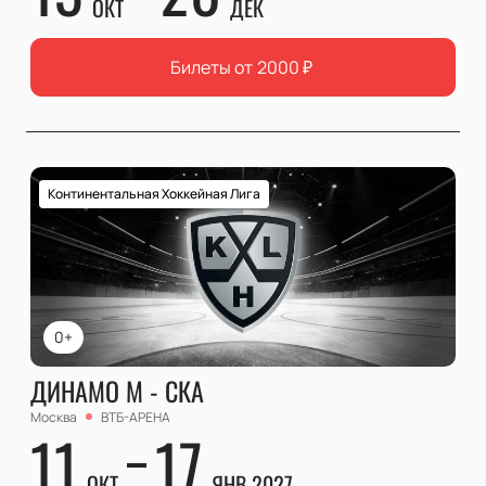
ОКТ
ДЕК
Билеты от
2000
₽
Континентальная Хоккейная Лига
0+
ДИНАМО М - СКА
Москва
ВТБ-АРЕНА
11
17
ОКТ
ЯНВ 2027