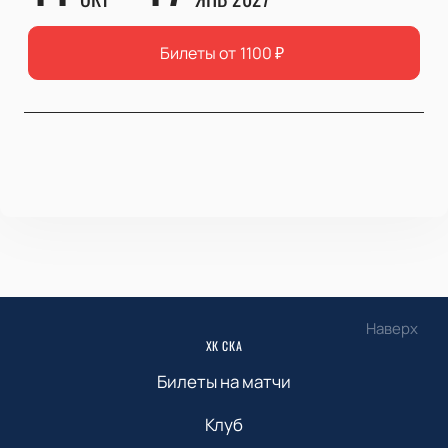
Билеты от
1100
₽
Наверх
ХК СКА
Билеты на матчи
Клуб