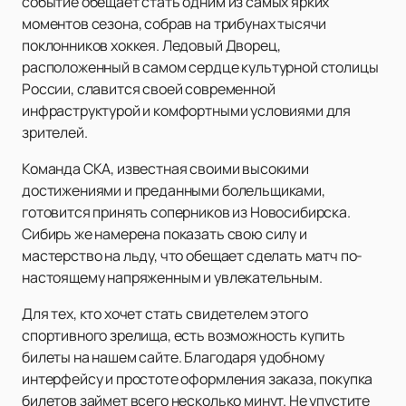
событие обещает стать одним из самых ярких
моментов сезона, собрав на трибунах тысячи
поклонников хоккея. Ледовый Дворец,
расположенный в самом сердце культурной столицы
России, славится своей современной
инфраструктурой и комфортными условиями для
зрителей.
Команда СКА, известная своими высокими
достижениями и преданными болельщиками,
готовится принять соперников из Новосибирска.
Сибирь же намерена показать свою силу и
мастерство на льду, что обещает сделать матч по-
настоящему напряженным и увлекательным.
Для тех, кто хочет стать свидетелем этого
спортивного зрелища, есть возможность купить
билеты на нашем сайте. Благодаря удобному
интерфейсу и простоте оформления заказа, покупка
билетов займет всего несколько минут. Не упустите