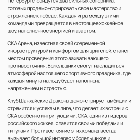
Петербурге, сойдутся два сильных соперника,
готовых продемонстрировать свое мастерство и
стремление к победе. Каждая игра между этими
командами превращается в настоящее хоккейное
шоу, наполненное энергией и азартом.
СКА Арена, известная своей современной
инфраструктурой и комфортом для зрителей, станет
местом проведения этого захватывающего
противостояния. Болельщики смогут насладиться
атмосферой настоящего спортивного праздника, где
каждая минута на льду будет наполнена
напряжением и страстью.
Клуб Шанхайские Драконы демонстрирует амбиции и
стремится к успехам в лиге, что делает их встречи с
СКА особенно интригующими. СКА, один из лидеров
российского хоккея, славится своими победами и
титулами. Противостояние этих команд всегда
вызывает большой интерес у болельщиков и