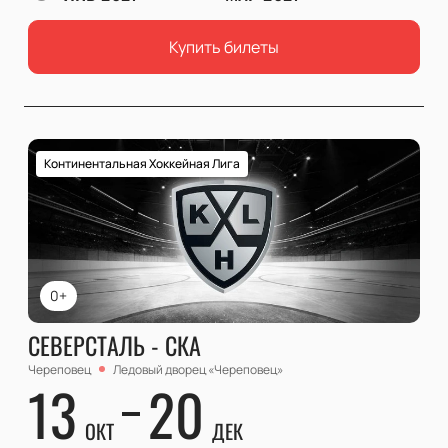
Купить билеты
Континентальная Хоккейная Лига
0+
СЕВЕРСТАЛЬ - СКА
Череповец
Ледовый дворец «Череповец»
13
20
ОКТ
ДЕК