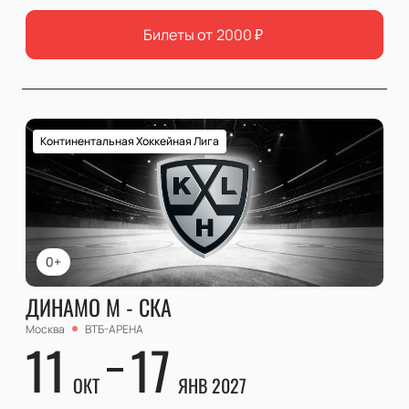
Билеты от
2000
₽
Континентальная Хоккейная Лига
0+
ДИНАМО М - СКА
Москва
ВТБ-АРЕНА
11
17
ОКТ
ЯНВ 2027