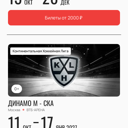
ОКТ
ДЕК
Билеты от
2000
₽
Континентальная Хоккейная Лига
0+
ДИНАМО М - СКА
Москва
ВТБ-АРЕНА
11
17
ОКТ
ЯНВ 2027