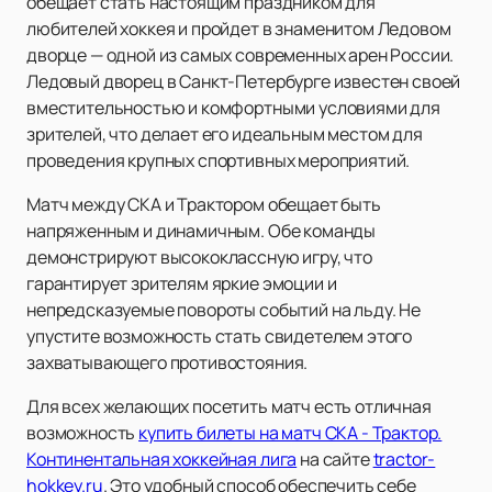
обещает стать настоящим праздником для
любителей хоккея и пройдет в знаменитом Ледовом
дворце — одной из самых современных арен России.
Ледовый дворец в Санкт-Петербурге известен своей
вместительностью и комфортными условиями для
зрителей, что делает его идеальным местом для
проведения крупных спортивных мероприятий.
Матч между СКА и Трактором обещает быть
напряженным и динамичным. Обе команды
демонстрируют высококлассную игру, что
гарантирует зрителям яркие эмоции и
непредсказуемые повороты событий на льду. Не
упустите возможность стать свидетелем этого
захватывающего противостояния.
Для всех желающих посетить матч есть отличная
возможность
купить билеты на матч СКА - Трактор.
Континентальная хоккейная лига
на сайте
tractor-
hokkey.ru
. Это удобный способ обеспечить себе