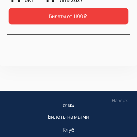
Билеты от
1100
₽
Наверх
ХК СКА
Билеты на матчи
Клуб