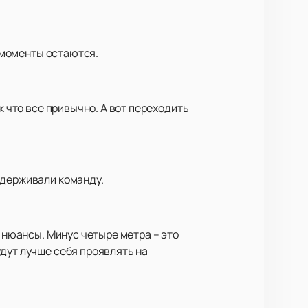
е моменты остаются.
к что все привычно. А вот переходить
ддерживали команду.
е нюансы. Минус четыре метра – это
дут лучше себя проявлять на