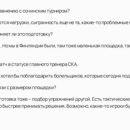
равнению с сочинским турниром?
аются нагрузки, сыгранность еще не та, какие-то проблемны
няет ли это подготовку?
. Но мы в Финляндии были, там тоже маленькая площадка, та
атч в статусе главного тренера СКА.
– хотел бы поблагодарить болельщиков, которые сегодня по
вязи с размером площадки?
дготовка тоже – подбор упражнений другой. Есть тактически
 быстрее принимать решения. Возможно, какие-то игроки бу