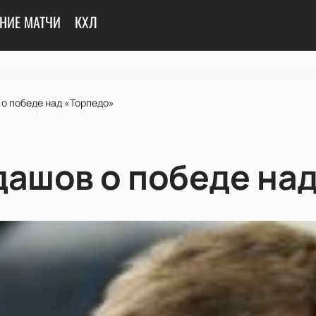
НИЕ МАТЧИ
КХЛ
 о победе над «Торпедо»
дашов о победе на