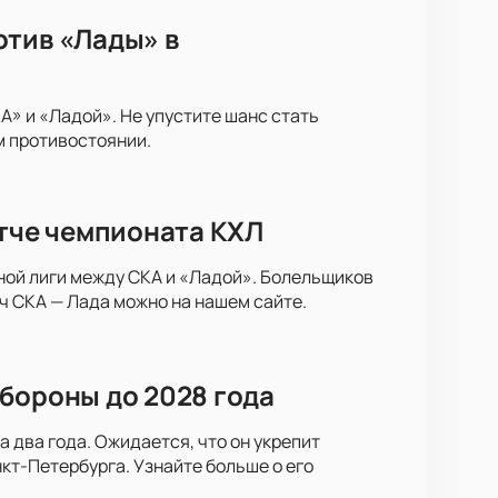
отив «Лады» в
» и «Ладой». Не упустите шанс стать
м противостоянии.
атче чемпионата КХЛ
ной лиги между СКА и «Ладой». Болельщиков
ч СКА — Лада можно на нашем сайте.
бороны до 2028 года
 два года. Ожидается, что он укрепит
кт-Петербурга. Узнайте больше о его