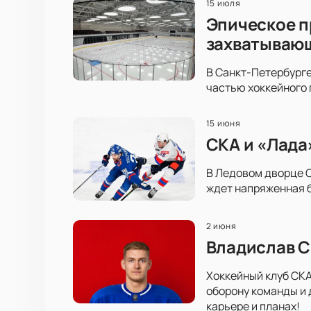
15 июля
Эпическое п
захватываю
В Санкт-Петербурге
частью хоккейного 
15 июня
СКА и «Лада
В Ледовом дворце С
ждет напряженная б
2 июня
Владислав С
Хоккейный клуб СКА
оборону команды и 
карьере и планах!