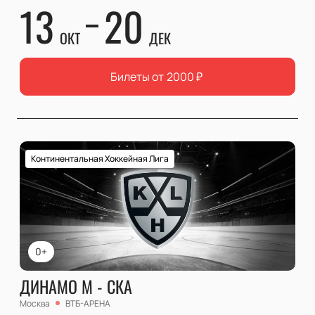
13
20
ОКТ
ДЕК
Билеты от
2000
₽
Континентальная Хоккейная Лига
0+
ДИНАМО М - СКА
Москва
ВТБ-АРЕНА