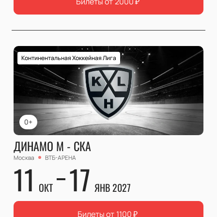
Билеты от
2000
₽
Континентальная Хоккейная Лига
0+
ДИНАМО М - СКА
Москва
ВТБ-АРЕНА
11
17
ОКТ
ЯНВ 2027
Билеты от
1100
₽