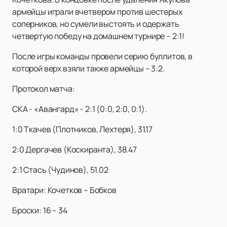
армейцы играли вчетвером против шестерых
соперников, но сумели выстоять и одержать
четвертую победу на домашнем турнире – 2:1!
После игры команды провели серию буллитов, в
которой верх взяли также армейцы – 3:2.
Протокол матча:
СКА - «Авангард» - 2:1 (0:0, 2:0, 0:1).
1:0 Ткачев (Плотников, Лехтеря), 31.17
2:0 Дергачев (Коскиранта), 38.47
2:1 Стась (Чудинов), 51.02
Вратари: Кочетков – Бобков
Броски: 16 – 34