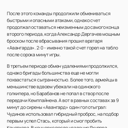
После этого команды продолжили обмениваться
быстрыми и опасными атаками, однако счет
продолжал оставаться неизменным до самого конца
второго периода, когда Александр Дергачев мощным
броском после вбрасывания прошил вратаря
«Авангарда». 2:0 - именно такой счет горел на табло
после сорока минут игры.
В третьем периоде обмен удалениями продолжился,
однако бригады большинства еще не могли
похвастаться сыгранностью. Более того, армейцы в
меньшинстве вдвоем убежали на одинокого
голкипера, но Барабанов не попал в створ после
передачи Кемппайнена. А вот в равных составах за 9
минут до сирены «Авангард» один гол отыграл:
Чудинов использовал гибридный проброс, на подбор
первым успел Стась, который и смог пробить
Кочеткова. В концовке после удаления Якупова