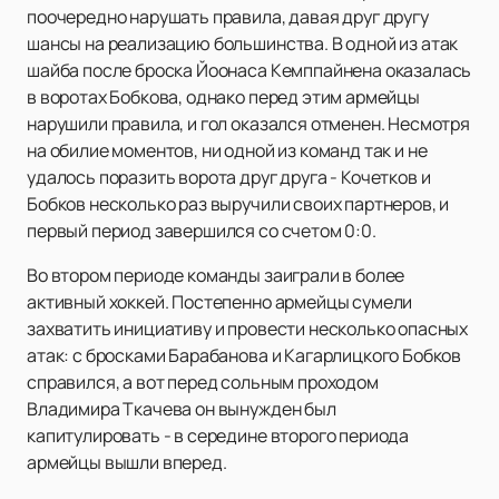
поочередно нарушать правила, давая друг другу
шансы на реализацию большинства. В одной из атак
шайба после броска Йоонаса Кемппайнена оказалась
в воротах Бобкова, однако перед этим армейцы
нарушили правила, и гол оказался отменен. Несмотря
на обилие моментов, ни одной из команд так и не
удалось поразить ворота друг друга - Кочетков и
Бобков несколько раз выручили своих партнеров, и
первый период завершился со счетом 0:0.
Во втором периоде команды заиграли в более
активный хоккей. Постепенно армейцы сумели
захватить инициативу и провести несколько опасных
атак: с бросками Барабанова и Кагарлицкого Бобков
справился, а вот перед сольным проходом
Владимира Ткачева он вынужден был
капитулировать - в середине второго периода
армейцы вышли вперед.