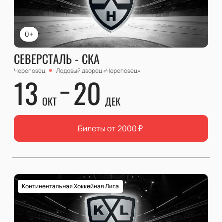
0+
СЕВЕРСТАЛЬ - СКА
Череповец
Ледовый дворец «Череповец»
13
20
ОКТ
ДЕК
Билеты от
2000
₽
Континентальная Хоккейная Лига