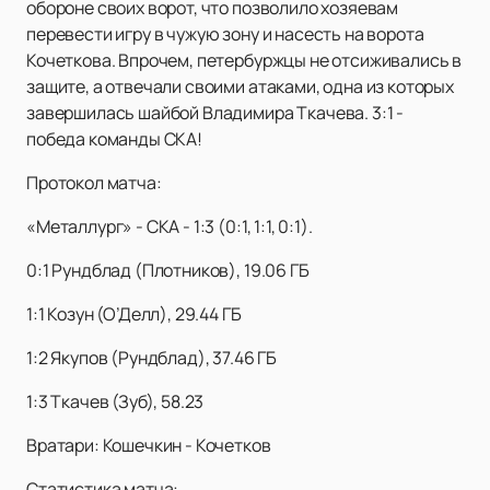
обороне своих ворот, что позволило хозяевам
перевести игру в чужую зону и насесть на ворота
Кочеткова. Впрочем, петербуржцы не отсиживались в
защите, а отвечали своими атаками, одна из которых
завершилась шайбой Владимира Ткачева. 3:1 -
победа команды СКА!
Протокол матча:
«Металлург» - СКА - 1:3 (0:1, 1:1, 0:1).
0:1 Рундблад (Плотников), 19.06 ГБ
1:1 Козун (О’Делл), 29.44 ГБ
1:2 Якупов (Рундблад), 37.46 ГБ
1:3 Ткачев (Зуб), 58.23
Вратари: Кошечкин - Кочетков
Статистика матча: