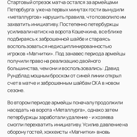
Стартовый отрезок матча остался за армейцами
Петербурга: уже на первых минутах гости вынудили
«металлургов» нарушить правила, что позволило им
захватить инициативу. Постепенно петербуржцы
усиливали натиск на ворота Кошечкина, все ближе
подбираясь к заброшенной шайбе и стараясь
воспользоваться недисциплинированностью
игроков «Магнитки». Под занавес периода армейцы
получили право на реализацию двойного
большинства, чем они и воспользовались: Давид
Рундблад мощным броском от синей линии открыл
счет в матче и заброшенным шайбам СКА в новом
сезоне.
Во втором периоде армейцы поначалу продолжили
наседать на ворота «Металлурга», однако затем
петербуржцы заработали удаление - и хозяева
смогли перехватить инициативу. Усилив давление на
оборону гостей, хоккеисты «Магнитки» вновь