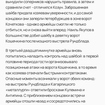
вынудили соперников нарушить правила, а затем и
сравняли счет - отличился Козун. Заброшенная
шайба придала хозяевам уверенности, и до самой
концовки они заперли петербуржцев в зоне ворот
Кочеткова - однако армейцы смогли не только
отбиться, но и снова выйти вперед: Наиль Якупов в
большинстве добил шайбу в девятку ворот
Кошечкина после мощного выстрела Рундблада.
В третьей двадцатиминутке армейцы вновь
попытались наладить контроль над шайбой: в первой
половине периода гости организовывало
позиционные атаки на ворота Кошечкина, в то время
как хозяева отвечали быстрыми контратаками.
Опасные моменты возникали у ворот обеих команд:
на выстрелы Рундблада и Кагарлицкого
«металлурги» ответили бросками Кулемина и
Антипина. С приближением концовки встречи
армейцы отошли назад и сосредоточились на