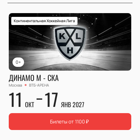
Континентальная Хоккейная Лига
0+
ДИНАМО М - СКА
Москва
ВТБ-АРЕНА
11
17
ОКТ
ЯНВ 2027
Билеты от
1100
₽