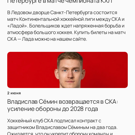
Петербурге в матче чемпионата КХЛ
В Ледовом дворце Санкт-Петербурга состоится
матч Континентальной хоккейной лиги между СКА и
«Ладой». Болельщиков ждет напряженная борьба и
атмосфера большого хоккея. Купить билеты на матч
СКА — Лада можно на нашем сайте.
2 июня
Владислав Сёмин возвращается в СКА:
усиление обороны до 2028 года
Хоккейный клуб СКА подписал контракт с
защитником Владиславом Сёминым на два года.
Ожидается, что он укрепит оборону команды и