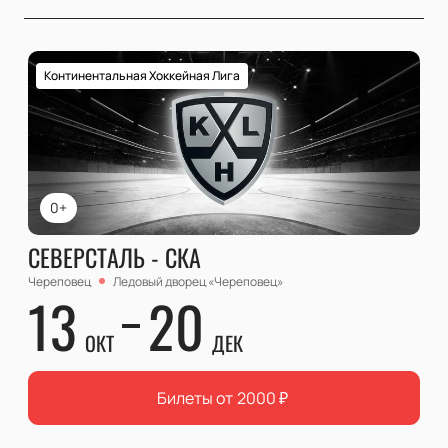
Континентальная Хоккейная Лига
0+
СЕВЕРСТАЛЬ - СКА
Череповец
Ледовый дворец «Череповец»
13
20
ОКТ
ДЕК
Билеты от
2000
₽