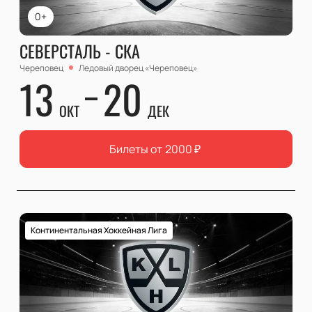
0+
СЕВЕРСТАЛЬ - СКА
Череповец
Ледовый дворец «Череповец»
13
20
ОКТ
ДЕК
Билеты от
2000
₽
Континентальная Хоккейная Лига