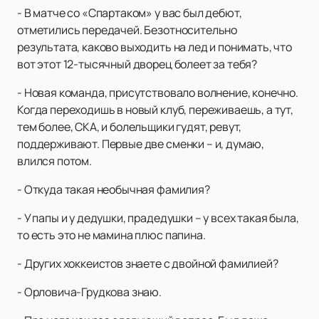
- В матче со «Спартаком» у вас был дебют,
отметились передачей. Безотносительно
результата, каково выходить на лед и понимать, что
вот этот 12-тысячный дворец болеет за тебя?
- Новая команда, присутствовало волнение, конечно.
Когда переходишь в новый клуб, переживаешь, а тут,
тем более, СКА, и болельщики гудят, ревут,
поддерживают. Первые две сменки – и, думаю,
влился потом.
- Откуда такая необычная фамилия?
- У папы и у дедушки, прадедушки – у всех такая была,
то есть это не мамина плюс папина.
- Других хоккеистов знаете с двойной фамилией?
- Орловича-Грудкова знаю.