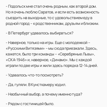
- Подольск мне стал очень родным, как второй дом.
Но я очень люблю Саратов, и если есть возможность
съездить на выходные, то с удовольствием еду в
родной город – к родственникам, друзьям и близким.
- В Петербург удавалось выбираться?
- Наверное, только на игры. Еще с молодежкой –
«Русскими Витязями» – мы сюда приезжали. Здесь,
кажется, было три команды – «Серебряные Львы»,
«СКА-1946» и, наверное, «Динамо». Мы с каждой
играли по две игры и жили здесь порядка 12-14 дней.
- Удавалось что-то посмотреть?
- Да, гуляли. В Кунсткамеру ходил.
- Необычный выбор, а почему именно туда?
- Рядом с гостиницей было.