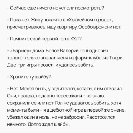
- Сейчас еще ничего не успели посмотреть?
- Пока нет. Живу пока что в «Хоккейном городе»,
присматриваюсь, ищу квартиру. Особо времени нет.
- Помните свой первый гол в КХЛ?
- «Барысу» дома. Белов Валерий Геннадьевич
только-только вызвал меня из фарм-клуба, из Твери.
Две-три игры провел, и удалось забить.
- Храните ту шайбу?
- Нет. Может быть, у родителей, кстати, я им отвозил.
Они, правда, недавно переезжали – не знаю,
сохранили ее или нет. Гол не удавалось забить, хотя
моменты были – я в дебютной игре в первой же смене
убежал один в ноль, но не забросил. Расстроился
немного. Долго ждал шайбы.