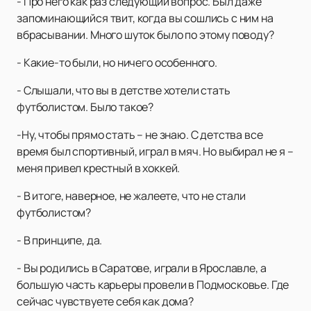
- Про него как раз следующий вопрос. Был даже
запоминающийся твит, когда вы сошлись с ним на
вбрасывании. Много шуток было по этому поводу?
- Какие-то были, но ничего особенного.
- Слышали, что вы в детстве хотели стать
футболистом. Было такое?
-Ну, чтобы прямо стать – не знаю. С детства все
время был спортивный, играл в мяч. Но выбирал не я –
меня привел крестный в хоккей.
- В итоге, наверное, не жалеете, что не стали
футболистом?
- В принципе, да.
- Вы родились в Саратове, играли в Ярославле, а
большую часть карьеры провели в Подмосковье. Где
сейчас чувствуете себя как дома?