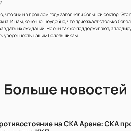
?
, что они и в прошлом году заполняли большой сектор. Это п
ажна. И нам, конечно, неудобно, что приезжает столько боле
правдать их ожиданий. Но они так же поддерживают, аплодир
ть уверенность нашим болельщикам.
Больше новостей
ротивостояние на СКА Арене: СКА пр