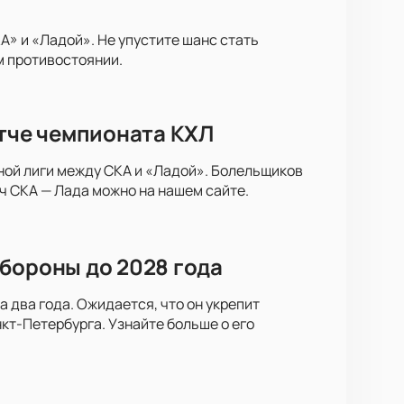
» и «Ладой». Не упустите шанс стать
м противостоянии.
атче чемпионата КХЛ
ной лиги между СКА и «Ладой». Болельщиков
ч СКА — Лада можно на нашем сайте.
бороны до 2028 года
 два года. Ожидается, что он укрепит
кт-Петербурга. Узнайте больше о его