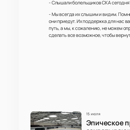
- Слышали болельщиков СКА сегодня
- Мы всегда их слышим и видим. Помню
они приедут. Их поддержка для нас в
путь, а мы, к сожалению, не можем о
сделать все возможное, чтобы верну
15 июля
Эпическое п