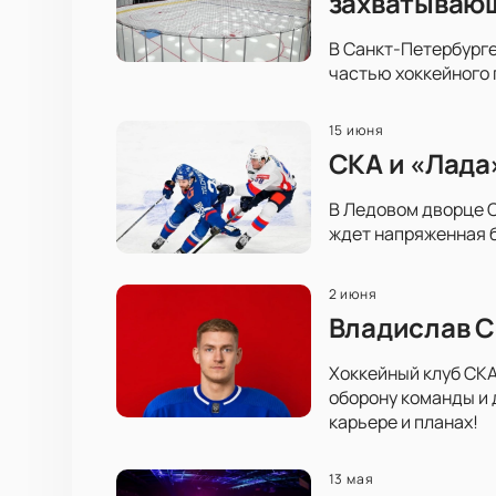
захватываю
В Санкт-Петербурге
частью хоккейного 
15 июня
СКА и «Лада
В Ледовом дворце С
ждет напряженная б
2 июня
Владислав С
Хоккейный клуб СКА
оборону команды и 
карьере и планах!
13 мая