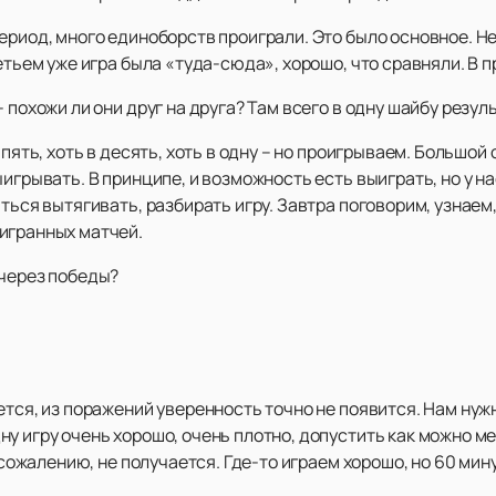
ериод, много единоборств проиграли. Это было основное. Не
етьем уже игра была «туда-сюда», хорошо, что сравняли. В п
 похожи ли они друг на друга? Там всего в одну шайбу резуль
 пять, хоть в десять, хоть в одну – но проигрываем. Большо
игрывать. В принципе, и возможность есть выиграть, но у на
ться вытягивать, разбирать игру. Завтра поговорим, узнаем,
игранных матчей.
 через победы?
ется, из поражений уверенность точно не появится. Нам нуж
у игру очень хорошо, очень плотно, допустить как можно ме
к сожалению, не получается. Где-то играем хорошо, но 60 мин