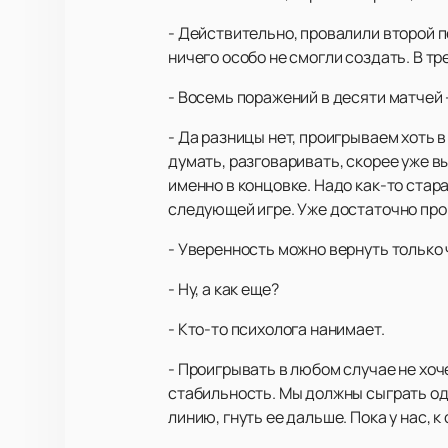
- Действительно, провалили второй п
ничего особо не смогли создать. В тр
- Восемь поражений в десяти матчей -
- Да разницы нет, проигрываем хоть в
думать, разговаривать, скорее уже вы
именно в концовке. Надо как-то стара
следующей игре. Уже достаточно про
- Уверенность можно вернуть только
- Ну, а как еще?
- Кто-то психолога нанимает.
- Проигрывать в любом случае не хоч
стабильность. Мы должны сыграть одн
линию, гнуть ее дальше. Пока у нас, 