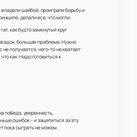
 владели шайбой, проиграли борьбу и
ринципе, делали все, что могли.
тат, как будто замкнутый круг
й осадок, большая проблема. Нужно
с не получается, чего-то не хватает
 что как. Надо готовиться к
на победа, уверенность,
ньше ошибок – и зацепиться за эту
ут пока сыграть не можем.