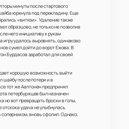
олторы минуты после стартового
шайба юркнула под перекладину. Еще
брались «витязи». Удаление также
вел образцово, не только не позволив
сле него инициативу к рукам
а игру удалось выровнять, одинаково
анов сумел дойти до ворот Ежова. В
тон Бурдасов заработал для своей
 дает хорошую возможность выйти
л шайбу после потери и в
все тот же Аалтонен предпринял
орота петербуржцев был назначен
ка но вот превращать броски в голы,
е отскока удача не улыбнулась
а соперником, вновь сфолил. Однако,