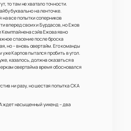
т, то там не хватало точности.
айбу буквально на ленточке.
я на все попытки соперников
сти вперед своих и Бурдасов, но Ежов
и Кемппайнена сэйв Ежова явно
важное спасение после броска
, но – вновь овертайм. Его команды
 уже Карпов пытался пробить в угол.
же, казалось, должна оказаться в
 меркам овертайма время обосновался
устив ни разу, но шестая попытка СКА
А ждет насыщенный уикенд – два