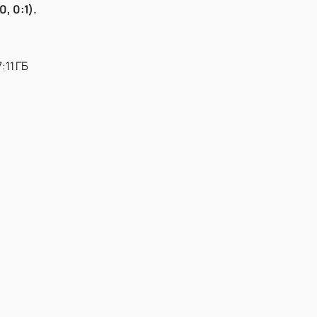
0, 0:1).
:11 ГБ