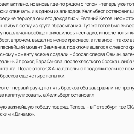
л активно, но вновь где-то рядом с голом –теперь уже то ту
ски отвечать, и в одном из эпизодов Хелльберг остановил ш
ередине периода они его дождались! Евгений Кетов, несмотр
шайбу в сетку из круга вбрасывания. Тут же готов был выве
ру подольчан вообще приходилось несладко, и после попытк
берг, впрочем, выдал не менее красивое, а главное – такое 
паснейший момент Земченка, подключившегося с левого края
асному моменту все же создали – бросал сперва Семин, затем
альный проход Барабанова, после хлесткого броска шайба у
а штанга. После этого СКА на довольно продолжительное по
 бросков еще четыре попытки.
оте - первый раунд по пять бросков оба завершили, не проп
ва капитулировать, а Хелльберг остановил
ю важнейшую победу подряд. Теперь – в Петербург, где СК
жским «Динамо».