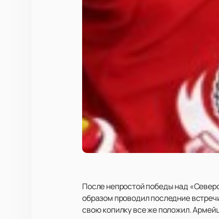
После непростой победы над «Север
образом проводил последние встречи 
свою копилку все же положил. Армейц