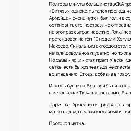
Полторы минуты большинстваСКА прове
«Витязь», однако, пытался периодиче
Армейцам очень нужен был гол, и в с
остановить его, неотразимо отправил 
на этот раз сыграл надежно. Голкипе
претендовал на топ-10 недели. Хелль
Макеева. Финальным аккордом стал о
начали довольно аккуратно, но по оп
Но самым ярким стал практически иде
сетке, если бы хозяев льда не спасл
во владениях Ежова, добавив в графу
И вновь буллиты. Вратари были на выс
в исполнении Ткачева заставила Ежо
Ларичева. Армейцы одерживают втору
матча подряд с «Локомотивом» и ри
Протокол матча: