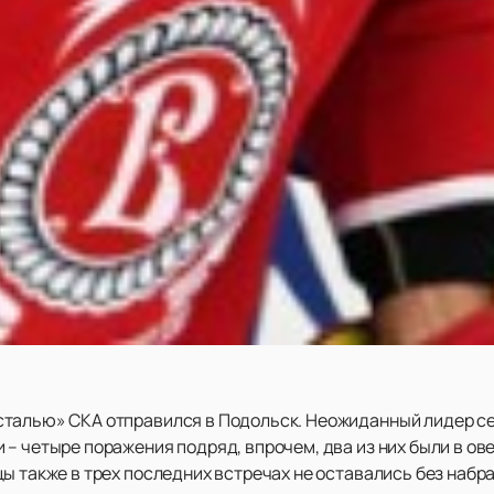
сталью» СКА отправился в Подольск. Неожиданный лидер се
– четыре поражения подряд, впрочем, два из них были в ов
ы также в трех последних встречах не оставались без набр