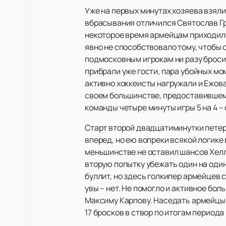
Уже на первых минутах хозяева взяли
вбрасывания отличился Святослав Гр
некоторое время армейцам приходилос
явно не способствовало тому, чтобы 
подмосковным игрокам ни разу бросит
прибрали уже гости, пара убойных мо
активно хоккеисты нагружали и Ежова,
своем большинстве, предоставившемс
команды четыре минуты игры 5 на 4 – 
Старт второй двадцатиминутки петер
вперед, но ею вопреки всякой логике
меньшинстве не оставил шансов Хелль
вторую попытку убежать один на один
буллит, но здесь голкипер армейцев с
увы – нет. Не помогло и активное бо
Максиму Карпову. Наседать армейцы п
17 бросков в створ по итогам периода