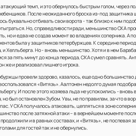
 атакующий темп, и это обернулось быстрым голом, через п
ебенщиков. После неожиданного броска из-под защитника 
ь буквально отбивать свои ворота - так близко к ним подо
отыграться. Но, справедливости ради, меньшинство СКА про
ь, но и едва не создав момент во владениях соперника. А по
ментов была у защитников петербуржцев. К середине период
 и Хелльберга. Но - вновь меньшинство. Хотя и в нем Бараб
я за пять минут до конца периода, СКА сумел сравнять. Ан
он же и реализовал лишнего игрока.
буржцы провели здорово, казалось, еще одно большинство
 воспользовался «Витязь». Аалтонен недолго думая подобра
бергу. И после этого хозяева льда не успокоились - вновь 
, но был остановлен Зубом. Увы, не по правилам, за что в в
пас. У СКА получалось атаковать, цепляться в зоне соперни
льшинство после затяжной атаки – в вернейшем моменте посл
родолжили и в равных составах, и «Витязь», не поспевая з
 голами для гостей так и не обернулись.