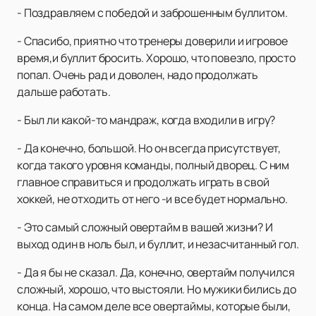
- Поздравляем с победой и заброшенным буллитом.
- Спасибо, приятно что тренеры доверили и игровое
время,и буллит бросить. Хорошо, что повезло, просто
попал. Очень рад и доволен, надо продолжать
дальше работать.
- Был ли какой-то мандраж, когда входили в игру?
- Да конечно, большой. Но он всегда присутствует,
когда такого уровня команды, полный дворец. С ним
главное справиться и продолжать играть в свой
хоккей, не отходить от него -и все будет нормально.
- Это самый сложный овертайм в вашей жизни? И
выход один в ноль был, и буллит, и незасчитанный гол.
- Да я бы не сказал. Да, конечно, овертайм получился
сложный, хорошо, что выстояли. Но мужики бились до
конца. На самом деле все овертаймы, которые были,