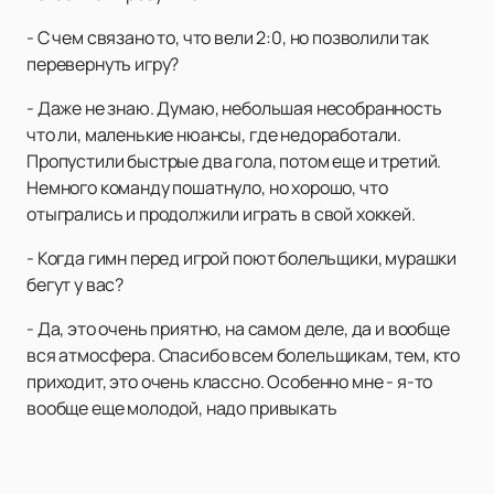
- С чем связано то, что вели 2:0, но позволили так
перевернуть игру?
- Даже не знаю. Думаю, небольшая несобранность
что ли, маленькие нюансы, где недоработали.
Пропустили быстрые два гола, потом еще и третий.
Немного команду пошатнуло, но хорошо, что
отыгрались и продолжили играть в свой хоккей.
- Когда гимн перед игрой поют болельщики, мурашки
бегут у вас?
- Да, это очень приятно, на самом деле, да и вообще
вся атмосфера. Спасибо всем болельщикам, тем, кто
приходит, это очень классно. Особенно мне - я-то
вообще еще молодой, надо привыкать