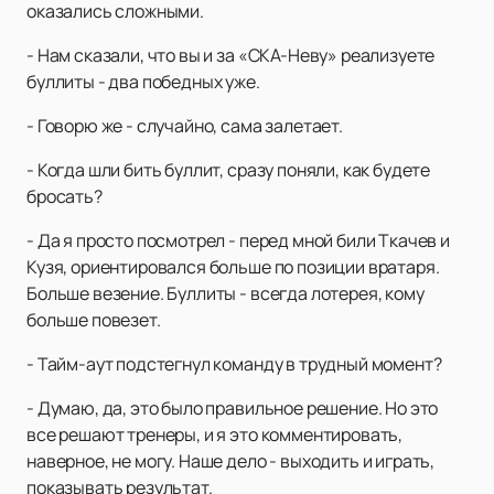
оказались сложными.
- Нам сказали, что вы и за «СКА-Неву» реализуете
буллиты - два победных уже.
- Говорю же - случайно, сама залетает.
- Когда шли бить буллит, сразу поняли, как будете
бросать?
- Да я просто посмотрел - перед мной били Ткачев и
Кузя, ориентировался больше по позиции вратаря.
Больше везение. Буллиты - всегда лотерея, кому
больше повезет.
- Тайм-аут подстегнул команду в трудный момент?
- Думаю, да, это было правильное решение. Но это
все решают тренеры, и я это комментировать,
наверное, не могу. Наше дело - выходить и играть,
показывать результат.