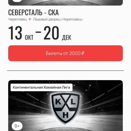
СЕВЕРСТАЛЬ - СКА
Череповец
Ледовый дворец «Череповец»
13
20
ОКТ
ДЕК
Билеты от
2000
₽
Континентальная Хоккейная Лига
0+