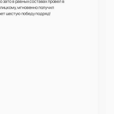
о зато в равных составах провел в
лицкому, мгновенно получил
вает шестую победу подряд!