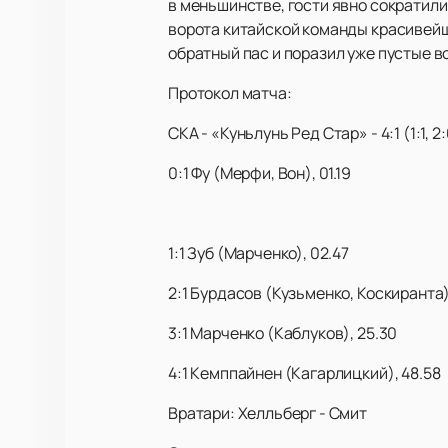
в меньшинстве, гости явно сократили 
ворота китайской команды красивейш
обратный пас и поразил уже пустые в
Протокол матча:
СКА - «Куньлунь Ред Стар» - 4:1 (1:1, 2:0
0:1 Фу (Мерфи, Вон), 01.19
1:1 Зуб (Марченко), 02.47
2:1 Бурдасов (Кузьменко, Коскиранта)
3:1 Марченко (Каблуков), 25.30
4:1 Кемппайнен (Кагарлицкий), 48.58
Вратари: Хелльберг - Смит