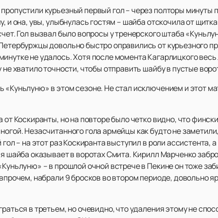
пропустили курьезный первый гол – через полторы минуты п
, и она, увы, улыбнулась гостям – шайба отскочила от щитк
счет. Гол вызвал было вопросы у тренерского штаба «Куньлун
 Петербуржцы довольно быстро оправились от курьезного пр
инутке не удалось. Хотя после момента Кагарлицкого весь 
у не хватило точности, чтобы отправить шайбу в пустые воро
ь «Куньлуню» в этом сезоне. Не стал исключением и этот м
а от Коскиранты, но на повторе было четко видно, что финс
ногой. Незасчитанного гола армейцы как будто не заметили
 гол – на этот раз Коскиранта выступил в роли ассистента, а
ья шайба оказывает в воротах Смита. Кирилл Марченко забро
«Куньлуню» – в прошлой очной встрече в Пекине он тоже заби
впрочем, набрали 9 бросков во втором периоде, довольно яр
граться в третьем, но очевидно, что удаления этому не спос