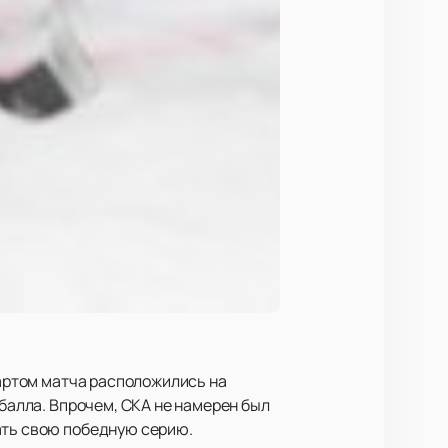
тартом матча расположились на
 балла. Впрочем, СКА не намерен был
ать свою победную серию.