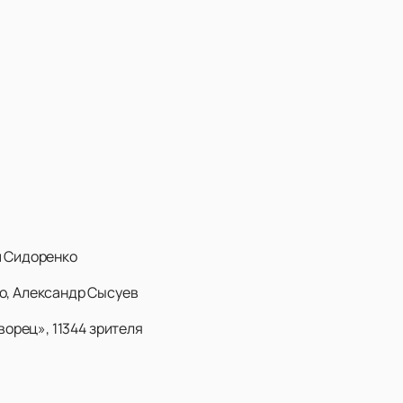
м Сидоренко
о, Александр Сысуев
ворец», 11344 зрителя