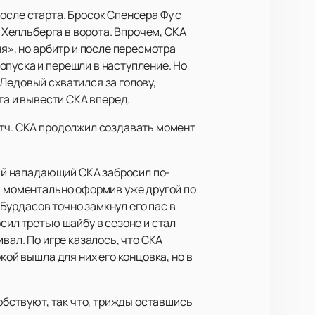
осле старта. Бросок Спенсера Фу с
а Хелльберга в ворота. Впрочем, СКА
я», но арбитр и после пересмотра
опуска и перешли в наступление. Но
Ледовый схватился за голову,
та и вывести СКА вперед.
атч. СКА продолжил создавать момент
кий нападающий СКА забросил по-
, моментально оформив уже другой по
 Бурдасов точно замкнул его пас в
сил третью шайбу в сезоне и стал
вал. По игре казалось, что СКА
кой вышла для них его концовка, но в
обствуют, так что, трижды оставшись