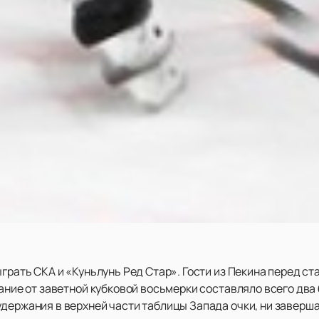
ыграть СКА и «Куньлунь Ред Стар». Гости из Пекина перед с
вание от заветной кубковой восьмерки составляло всего два
удержания в верхней части таблицы Запада очки, ни заверш