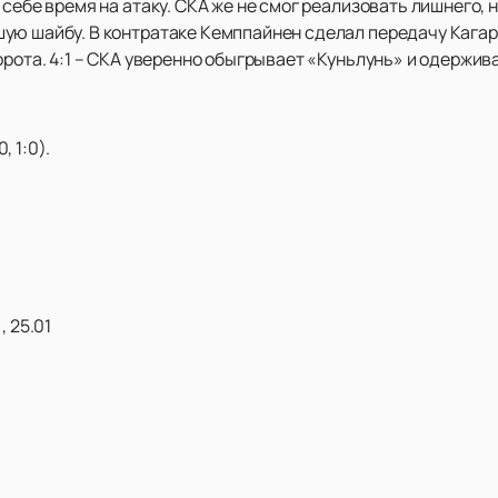
себе время на атаку. СКА же не смог реализовать лишнего, н
ую шайбу. В контратаке Кемппайнен сделал передачу Кагар
орота. 4:1 – СКА уверенно обыгрывает «Куньлунь» и одержи
, 1:0).
, 25.01