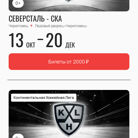
0+
СЕВЕРСТАЛЬ - СКА
Череповец
Ледовый дворец «Череповец»
13
20
ОКТ
ДЕК
Билеты от
2000
₽
Континентальная Хоккейная Лига