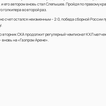
, и его автором вновь стал Слепышев. Пройдя по правому кр
 голкипера во второй раз.
о счет остался неизменным – 2:0, победа сборной России п
у.
во вторник СКА продолжит регулярный чемпионат КХЛ матч
– вновь на «Газпром Арене».
)