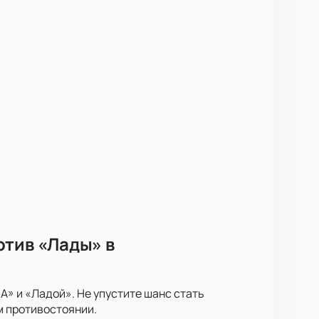
отив «Лады» в
» и «Ладой». Не упустите шанс стать
м противостоянии.