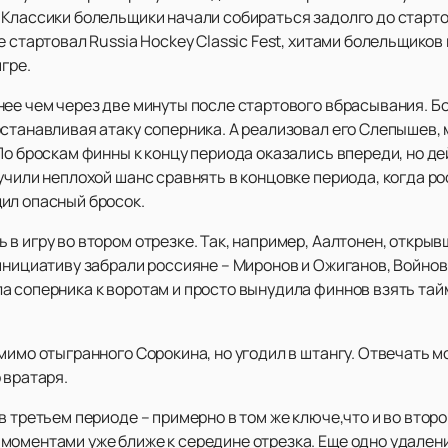
 Классики болельщики начали собираться задолго до старто
 стартовал Russia Hockey Classic Fest, хитами болельщиков п
гре.
нее чем через две минуты после стартового вбрасывания. 
останавливая атаку соперника. А реализовал его Слепышев,
По броскам финны к концу периода оказались впереди, но д
учили неплохой шанс сравнять в концовке периода, когда р
ил опасный бросок.
в игру во втором отрезке. Так, например, Аалтонен, открыв
инициативу забрали россияне – Миронов и Ожиганов, Войнов
 соперника к воротам и просто вынудила финнов взять тайм
мимо отыгранного Сорокина, но угодил в штангу. Отвечать мо
 вратаря.
в третьем периоде – примерно в том же ключе,что и во второ
моментами уже ближе к середине отрезка. Еще одно удален