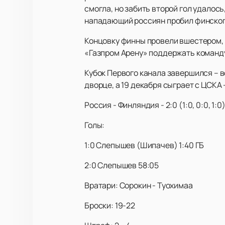
смогла, но забить второй гол удалось
нападающий россиян пробил финского
Концовку финны провели вшестером, н
«Газпром Арену» поддержать команд
Кубок Первого канала завершился – 
дворце, а 19 декабря сыграет с ЦСКА 
Россия - Финляндия - 2:0 (1:0, 0:0, 1:0
Голы:
1:0 Слепышев (Шипачев) 1:40 ГБ
2:0 Слепышев 58:05
Вратари: Сорокин - Туохимаа
Броски: 19-22