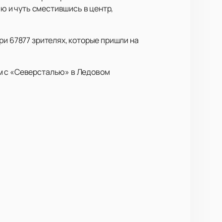
аю и чуть сместившись в центр,
ри 67877 зрителях, которые пришли на
ем с «Северсталью» в Ледовом