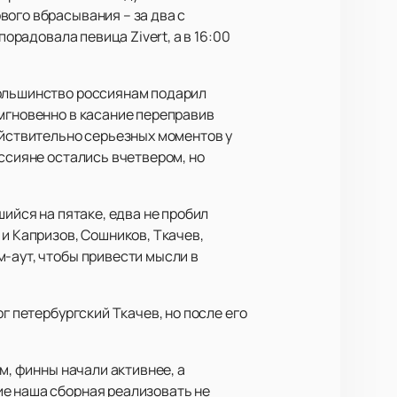
вого вбрасывания – за два с
орадовала певица Zivert, а в 16:00
Большинство россиянам подарил
 мгновенно в касание переправив
ействительно серьезных моментов у
оссияне остались вчетвером, но
шийся на пятаке, едва не пробил
 и Капризов, Сошников, Ткачев,
-аут, чтобы привести мысли в
г петербургский Ткачев, но после его
м, финны начали активнее, а
ие наша сборная реализовать не