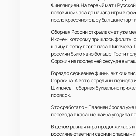
Финляндией. На первый матч Русской
половиной часа до начала игры в фойе
после красочного шоу был дан старт и
Сборная России открыла счет уже ме
Иконен, которому пришлось фолить, 
шайбу в сетку после паса Шипачева. 
россиян было явно больше. Гости пол
Сорокин на последней секунде вытащ
Гораздо серьезнее финны включились 
Сорокина. А вот с середины периода 
Шипачев – сборная буквально прижала
порядок.
Это сработало – Пааянен бросал уже 
перевода в касание шайба угодила во
В целом равная игра продолжилась и 
россияне ответили своими опасными 