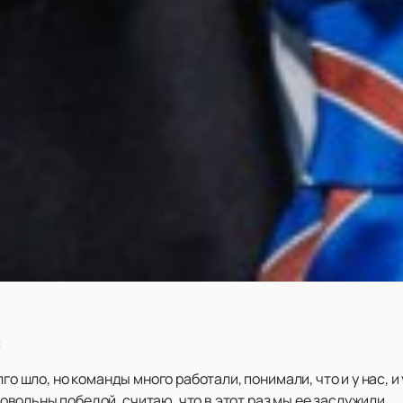
:
лго шло, но команды много работали, понимали, что и у нас, 
ольны победой, считаю, что в этот раз мы ее заслужили.