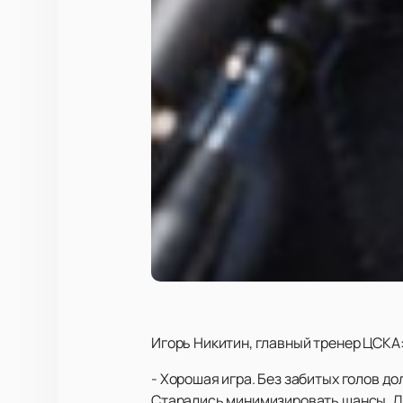
Игорь Никитин, главный тренер ЦСКА
- Хорошая игра. Без забитых голов до
Старались минимизировать шансы. Дов