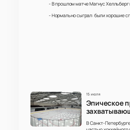
- В прошлом матче Магнус Хелльберг 
- Нормально сыграл: были хорошие с
15 июля
Эпическое п
захватываю
В Санкт-Петербурге
частью хоккейного 