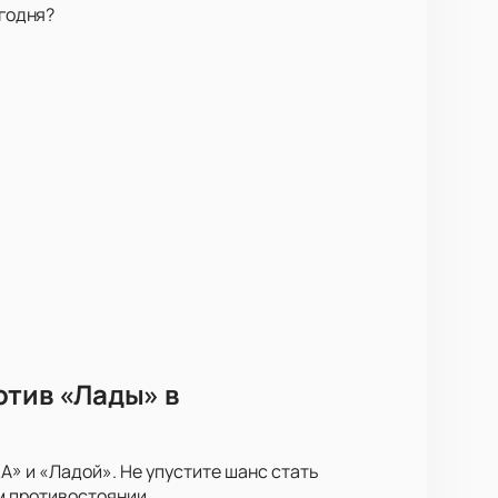
егодня?
отив «Лады» в
» и «Ладой». Не упустите шанс стать
м противостоянии.