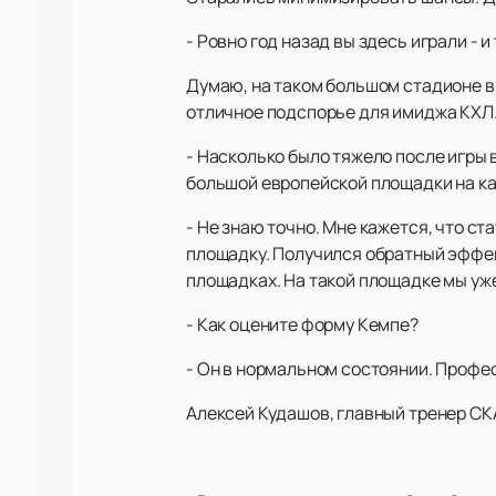
- Ровно год назад вы здесь играли - 
Думаю, на таком большом стадионе в 
отличное подспорье для имиджа КХЛ
- Насколько было тяжело после игры 
большой европейской площадки на к
- Не знаю точно. Мне кажется, что с
площадку. Получился обратный эффект
площадках. На такой площадке мы уже
- Как оцените форму Кемпе?
- Он в нормальном состоянии. Профе
Алексей Кудашов, главный тренер СК