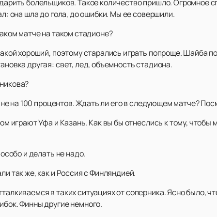
одарить болельщиков. Такое количество пришло. Огромное с
ал: она шла до гола, до ошибки. Мы ее совершили.
таком матче на таком стадионе?
 такой хороший, поэтому старались играть попроще. Шайба по
ановка другая: свет, лед, объемность стадиона.
тникова?
но не на 100 процентов. Ждать ли его в следующем матче? Посм
ром играют Уфа и Казань. Как вы бы отнеслись к тому, чтоб
 особо и делать не надо.
ли так же, как и Россия с Финляндией.
тталкиваемся в таких ситуациях от соперника. Ясно было, ч
ибок. Финны другие немного.