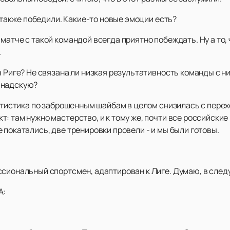
и также победили. Какие-то новые эмоции есть?
матче с такой командой всегда приятно побеждать. Ну а то, 
.
в Риге? Не связана ли низкая результативность команды с н
анадскую?
татистика по заброшенным шайбам в целом снизилась с пере
: там нужно мастерство, и к тому же, почти все российские
 покатались, две тренировки провели - и мы были готовы.
ссиональный спортсмен, адаптирован к Лиге. Думаю, в след
А: