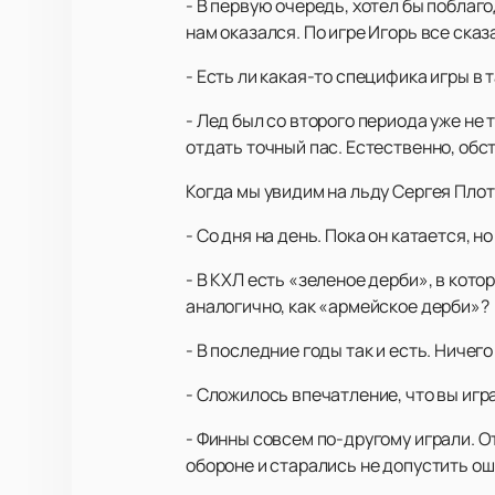
- В первую очередь, хотел бы поблаг
нам оказался. По игре Игорь все сказ
- Есть ли какая-то специфика игры в 
- Лед был со второго периода уже не
отдать точный пас. Естественно, обст
Когда мы увидим на льду Сергея Пло
- Со дня на день. Пока он катается, 
- В КХЛ есть «зеленое дерби», в кото
аналогично, как «армейское дерби»?
- В последние годы так и есть. Ничего
- Сложилось впечатление, что вы игра
- Финны совсем по-другому играли. О
обороне и старались не допустить ош