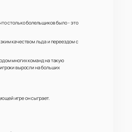
что столько болельщиков было - это
изким качеством льда и переездом с
ходом многих команд на такую
 игроки выросли на больших
ующей игре он сыграет.