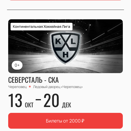
Континентальная Хоккейная Лига
0+
СЕВЕРСТАЛЬ - СКА
Череповец
Ледовый дворец «Череповец»
13
20
ОКТ
ДЕК
Билеты от
2000
₽