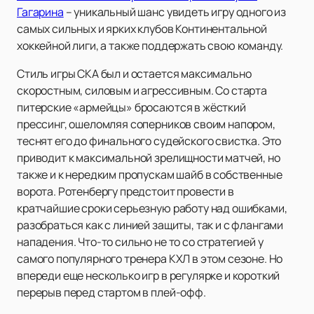
Гагарина
– уникальный шанс увидеть игру одного из
самых сильных и ярких клубов Континентальной
хоккейной лиги, а также поддержать свою команду.
Стиль игры СКА был и остается максимально
скоростным, силовым и агрессивным. Со старта
питерские «армейцы» бросаются в жёсткий
прессинг, ошеломляя соперников своим напором,
теснят его до финального судейского свистка. Это
приводит к максимальной зрелищности матчей, но
также и к нередким пропускам шайб в собственные
ворота. Ротенбергу предстоит провести в
кратчайшие сроки серьезную работу над ошибками,
разобраться как с линией защиты, так и с флангами
нападения. Что-то сильно не то со стратегией у
самого популярного тренера КХЛ в этом сезоне. Но
впереди еще несколько игр в регулярке и короткий
перерыв перед стартом в плей-офф.