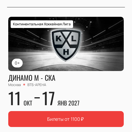
Континентальная Хоккейная Лига
0+
ДИНАМО М - СКА
Москва
ВТБ-АРЕНА
11
17
ОКТ
ЯНВ 2027
Билеты от
1100
₽