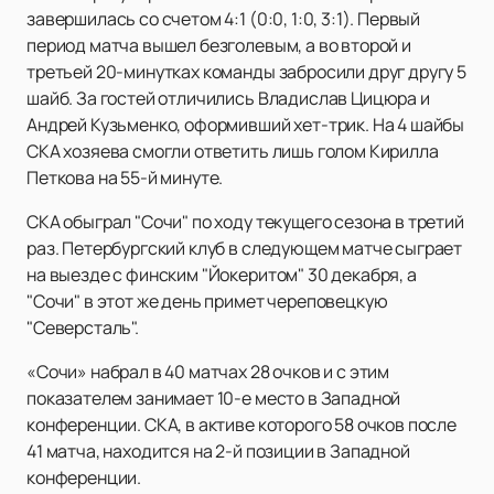
завершилась со счетом 4:1 (0:0, 1:0, 3:1). Первый
период матча вышел безголевым, а во второй и
третьей 20-минутках команды забросили друг другу 5
шайб. За гостей отличились Владислав Цицюра и
Андрей Кузьменко, оформивший хет-трик. На 4 шайбы
СКА хозяева смогли ответить лишь голом Кирилла
Петкова на 55-й минуте.
СКА обыграл "Сочи" по ходу текущего сезона в третий
раз. Петербургский клуб в следующем матче сыграет
на выезде с финским "Йокеритом" 30 декабря, а
"Сочи" в этот же день примет череповецкую
"Северсталь".
«Сочи» набрал в 40 матчах 28 очков и с этим
показателем занимает 10-е место в Западной
конференции. СКА, в активе которого 58 очков после
41 матча, находится на 2-й позиции в Западной
конференции.