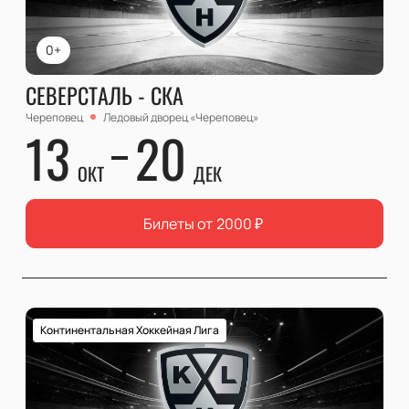
0+
СЕВЕРСТАЛЬ - СКА
Череповец
Ледовый дворец «Череповец»
13
20
ОКТ
ДЕК
Билеты от
2000
₽
Континентальная Хоккейная Лига