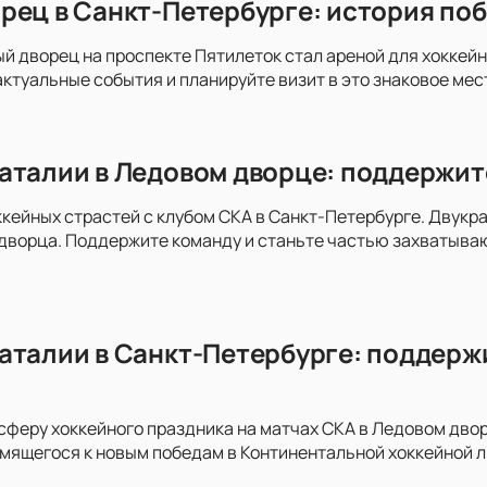
рец в Санкт-Петербурге: история поб
ый дворец на проспекте Пятилеток стал ареной для хоккей
актуальные события и планируйте визит в это знаковое мес
аталии в Ледовом дворце: поддержит
ккейных страстей с клубом СКА в Санкт-Петербурге. Двукра
дворца. Поддержите команду и станьте частью захватыва
аталии в Санкт-Петербурге: поддержи
сферу хоккейного праздника на матчах СКА в Ледовом дво
емящегося к новым победам в Континентальной хоккейной л