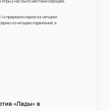
о игры у нас было местами хорошее,
:1 и прервали серию из четырех
 серию из четырех поражений, а
отив «Лады» в