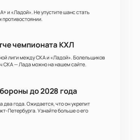
» и «Ладой». Не упустите шанс стать
м противостоянии.
атче чемпионата КХЛ
ной лиги между СКА и «Ладой». Болельщиков
ч СКА — Лада можно на нашем сайте.
бороны до 2028 года
 два года. Ожидается, что он укрепит
кт-Петербурга. Узнайте больше о его