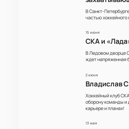
В Санкт-Петербурге
частью хоккейного 
15 июня
СКА и «Лада
В Ледовом дворце С
ждет напряженная б
2 июня
Владислав С
Хоккейный клуб СКА
оборону команды и 
карьере и планах!
13 мая