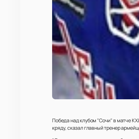
Победа над клубом "Сочи" в матче К
кряду, сказал главный тренер армейц