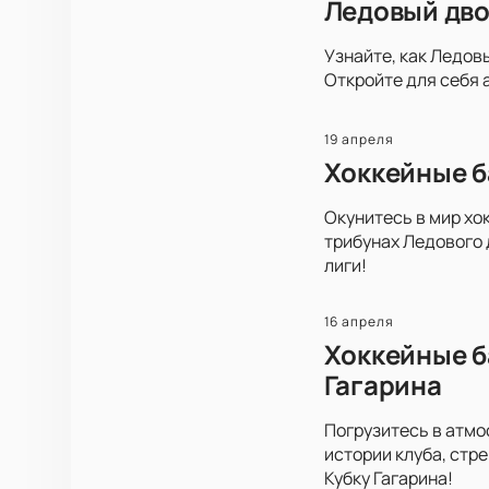
Ледовый дво
Узнайте, как Ледов
Откройте для себя 
19 апреля
Хоккейные б
Окунитесь в мир хо
трибунах Ледового 
лиги!
16 апреля
Хоккейные б
Гагарина
Погрузитесь в атмо
истории клуба, стр
Кубку Гагарина!