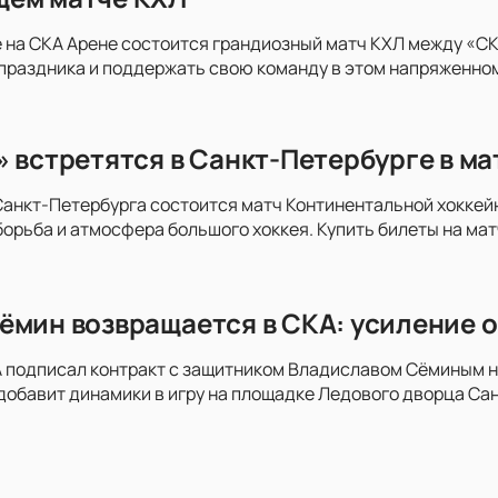
 на СКА Арене состоится грандиозный матч КХЛ между «СКА
праздника и поддержать свою команду в этом напряженно
» встретятся в Санкт-Петербурге в м
анкт-Петербурга состоится матч Континентальной хоккей
орьба и атмосфера большого хоккея. Купить билеты на мат
ёмин возвращается в СКА: усиление о
 подписал контракт с защитником Владиславом Сёминым на
добавит динамики в игру на площадке Ледового дворца Сан