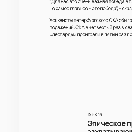
"Для нас это очень важная победа в 
но самое главное – это победа", - ск
Хоккеисты петербургского СКА обыгра
поражений. СКА в четвертый раз в сез
«леопарды» проиграли в пятый раз п
15 июля
Эпическое п
захватываю