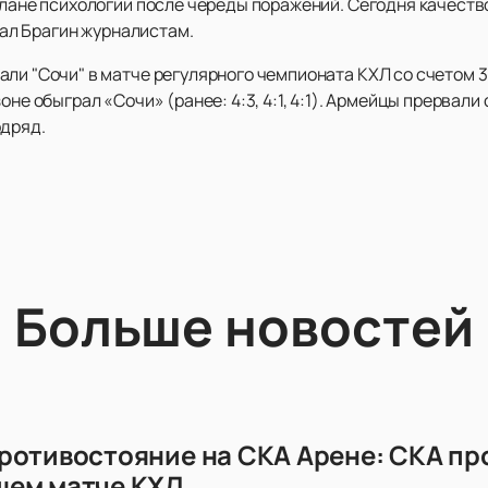
плане психологии после череды поражений. Сегодня качеств
азал Брагин журналистам.
ли "Сочи" в матче регулярного чемпионата КХЛ со счетом 3
оне обыграл «Сочи» (ранее: 4:3, 4:1, 4:1). Армейцы прервали
одряд.
Больше новостей
ротивостояние на СКА Арене: СКА пр
щем матче КХЛ