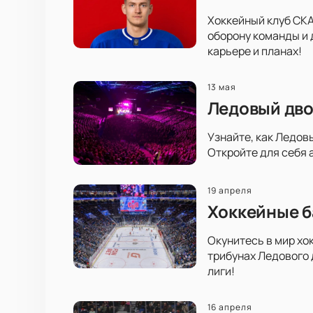
Хоккейный клуб СКА
оборону команды и 
карьере и планах!
13 мая
Ледовый дво
Узнайте, как Ледов
Откройте для себя 
19 апреля
Хоккейные б
Окунитесь в мир хо
трибунах Ледового 
лиги!
16 апреля