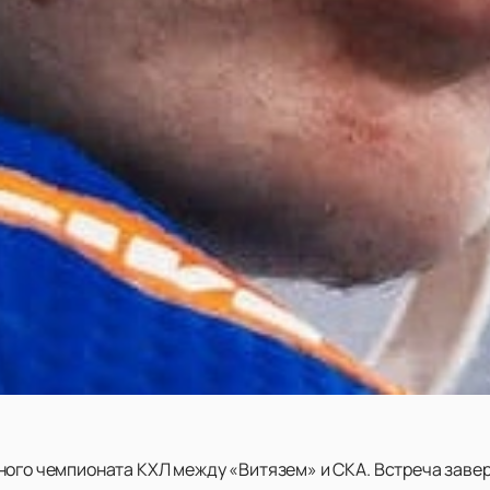
ного чемпионата КХЛ между «Витязем» и СКА. Встреча завер