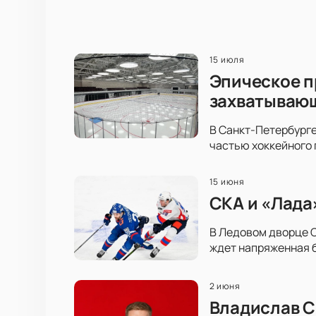
15 июля
Эпическое п
захватываю
В Санкт-Петербурге
частью хоккейного 
15 июня
СКА и «Лада
В Ледовом дворце С
ждет напряженная б
2 июня
Владислав С