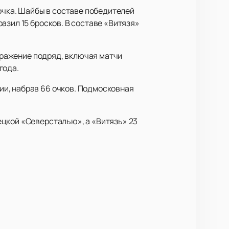
 очка. Шайбы в составе победителей
азил 15 бросков. В составе «Витязя»
поражение подряд, включая матчи
года.
и, набрав 66 очков. Подмосковная
ецкой «Северсталью», а «Витязь» 23