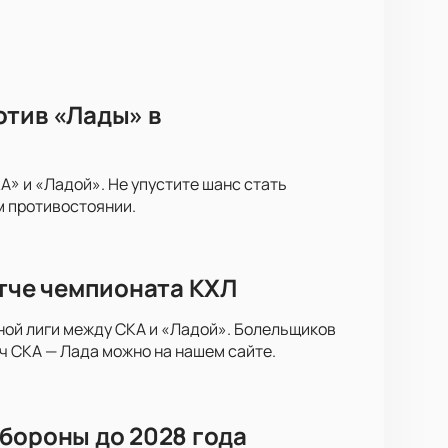
отив «Лады» в
» и «Ладой». Не упустите шанс стать
м противостоянии.
атче чемпионата КХЛ
ной лиги между СКА и «Ладой». Болельщиков
ч СКА — Лада можно на нашем сайте.
бороны до 2028 года