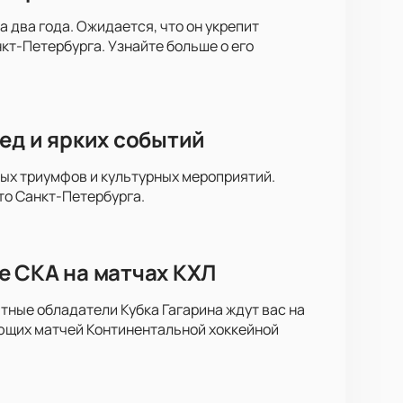
 два года. Ожидается, что он укрепит
кт-Петербурга. Узнайте больше о его
ед и ярких событий
ных триумфов и культурных мероприятий.
то Санкт-Петербурга.
е СКА на матчах КХЛ
тные обладатели Кубка Гагарина ждут вас на
ющих матчей Континентальной хоккейной