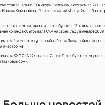
и стал защитник СКА Игорь Ожиганов, в его активе 2 (1+1)
 Йоонас Кемппайнен. Голкипер гостей Магнус Хелльберг отр
в сезоне, а также потерпел от петербуржцев 17-е домашнее 
вная команда обыгрывала СКА на своем льду в январе 2009 
имают 2-е место в турнирной таблице Западной конференци
а 9-й строчке.
ионата КХЛ СКА 27 января в Санкт-Петербурге — с черепов
ским «Барысом».
Больше новостей