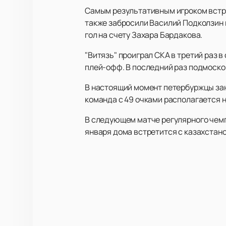
Самым результативным игроком встреч
также забросили Василий Подколзин и
гол на счету Захара Бардакова.
"Витязь" проиграл СКА в третий раз 
плей-офф. В последний раз подмоско
В настоящий момент петербуржцы зан
команда с 49 очками располагается н
В следующем матче регулярного чемп
января дома встретится с казахстан