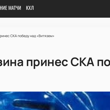
НИЕ МАТЧИ
КХЛ
принес СКА победу над «Витязем»
зина принес СКА п