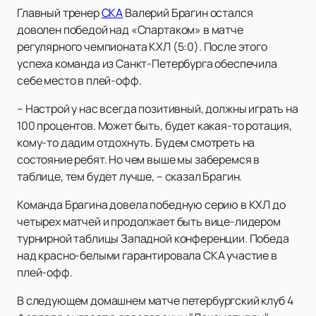
Главный тренер
СКА
Валерий Брагин остался
доволен победой над «Спартаком» в матче
регулярного чемпионата КХЛ (5:0). После этого
успеха команда из Санкт-Петербурга обеспечила
себе место в плей-офф.
– Настрой у нас всегда позитивный, должны играть на
100 процентов. Может быть, будет какая-то ротация,
кому-то дадим отдохнуть. Будем смотреть на
состояние ребят. Но чем выше мы заберемся в
таблице, тем будет лучше, – сказал Брагин.
Команда Брагина довела победную серию в КХЛ до
четырех матчей и продолжает быть вице-лидером
турнирной таблицы Западной конференции. Победа
над красно-белыми гарантировала СКА участие в
плей-офф.
В следующем домашнем матче петербургский клуб 4