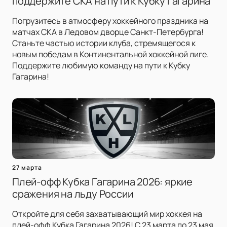
поддержите СКА на пути к Кубку Гагарина
Погрузитесь в атмосферу хоккейного праздника на
матчах СКА в Ледовом дворце Санкт-Петербурга!
Станьте частью истории клуба, стремящегося к
новым победам в Континентальной хоккейной лиге.
Поддержите любимую команду на пути к Кубку
Гагарина!
27 марта
Плей-офф Кубка Гагарина 2026: яркие
сражения на льду России
Откройте для себя захватывающий мир хоккея на
плей-офф Кубка Гагарина 2026! С 23 марта по 23 мая