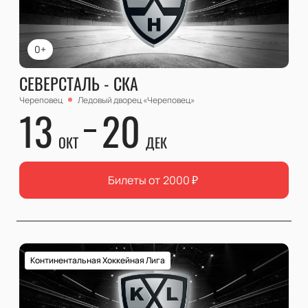
0+
СЕВЕРСТАЛЬ - СКА
Череповец
Ледовый дворец «Череповец»
13
20
ОКТ
ДЕК
Билеты от
2000
₽
Континентальная Хоккейная Лига