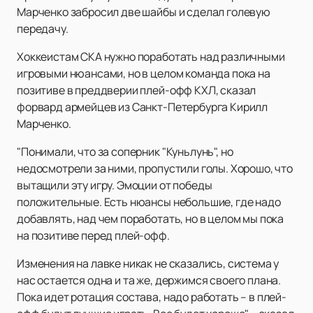
Марченко забросил две шайбы и сделал голевую
передачу.
Хоккеистам СКА нужно поработать над различными
игровыми нюансами, но в целом команда пока на
позитиве в преддверии плей-офф КХЛ, сказал
форвард армейцев из Санкт-Петербурга Кирилл
Марченко.
"Понимали, что за соперник "Куньлунь", но
недосмотрели за ними, пропустили голы. Хорошо, что
вытащили эту игру. Эмоции от победы
положительные. Есть нюансы небольшие, где надо
добавлять, над чем поработать, но в целом мы пока
на позитиве перед плей-офф.
Изменения на лавке никак не сказались, система у
нас остается одна и та же, держимся своего плана.
Пока идет ротация состава, надо работать – в плей-