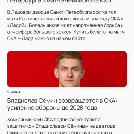
Петербурге в матче чемпионата КХЛ
В Ледовом дворце Санкт-Петербурга состоится
матч Континентальной хоккейной лиги между СКА и
«Ладой». Болельщиков ждет напряженная борьба и
атмосфера большого хоккея. Купить билеты на матч
СКА — Лада можно на нашем сайте.
2 июня
Владислав Сёмин возвращается в СКА:
усиление обороны до 2028 года
Хоккейный клуб СКА подписал контракт с
защитником Владиславом Сёминым на два года.
Ожидается, что он укрепит оборону команды и