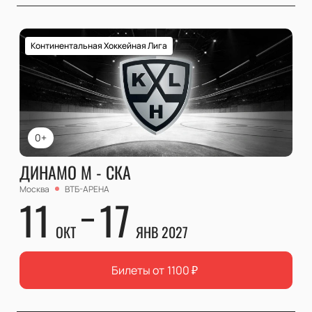
Континентальная Хоккейная Лига
0+
ДИНАМО М - СКА
Москва
ВТБ-АРЕНА
11
17
ОКТ
ЯНВ 2027
Билеты от
1100
₽