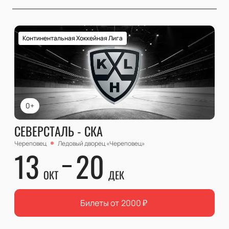
Континентальная Хоккейная Лига
0+
СЕВЕРСТАЛЬ - СКА
Череповец
Ледовый дворец «Череповец»
13
20
ОКТ
ДЕК
Билеты от
2000
₽