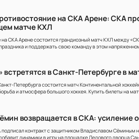
ротивостояние на СКА Арене: СКА пр
щем матче КХЛ
 на СКА Арене состоится грандиозный матч КХЛ между «СКА
праздника и поддержать свою команду в этом напряженно
» встретятся в Санкт-Петербурге в м
анкт-Петербурга состоится матч Континентальной хоккей
орьба и атмосфера большого хоккея. Купить билеты на мат
ёмин возвращается в СКА: усиление о
 подписал контракт с защитником Владиславом Сёминым на
добавит динамики в игру на площадке Ледового дворца Сан