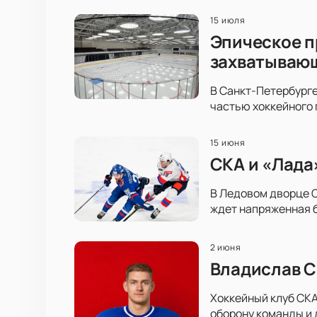
15 июля
Эпическое п
захватываю
В Санкт-Петербурге
частью хоккейного 
15 июня
СКА и «Лада
В Ледовом дворце С
ждет напряженная б
2 июня
Владислав С
Хоккейный клуб СКА
оборону команды и 