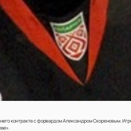
него контракта с форвардом Александром Скореновым. Игр
еве».