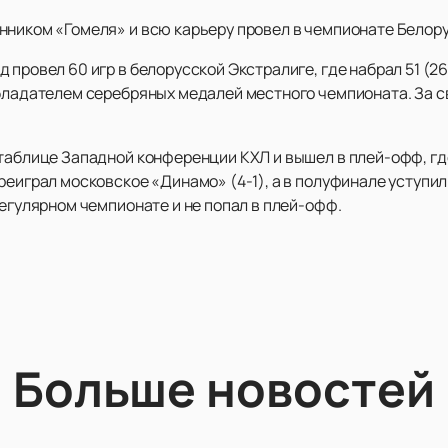
нником «Гомеля» и всю карьеру провел в чемпионате Белор
 провел 60 игр в белорусской Экстралиге, где набрал 51 (2
бладателем серебряных медалей местного чемпионата. За св
таблице Западной конференции КХЛ и вышел в плей-офф, где
реиграл московское «Динамо» (4-1), а в полуфинале уступил
регулярном чемпионате и не попал в плей-офф.
Больше новостей