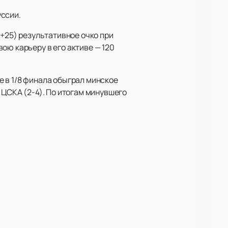
уссии.
6+25) результативное очко при
ою карьеру в его активе — 120
 в 1/8 финала обыграл минское
 ЦСКА (2-4). По итогам минувшего