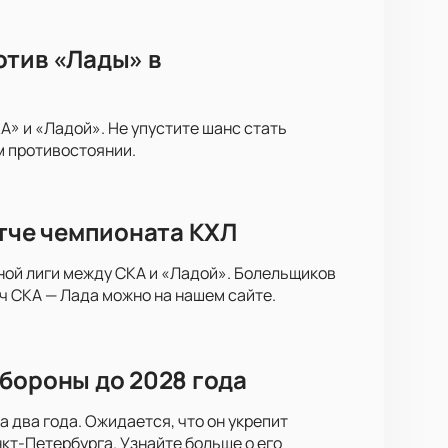
отив «Лады» в
» и «Ладой». Не упустите шанс стать
м противостоянии.
атче чемпионата КХЛ
ной лиги между СКА и «Ладой». Болельщиков
ч СКА — Лада можно на нашем сайте.
бороны до 2028 года
 два года. Ожидается, что он укрепит
кт-Петербурга. Узнайте больше о его