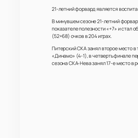
21-летний форвард является воспита
В минувшем сезоне 21-летний форвард
показателе полезности «+7» и стал о
(52+68) очков в 204 играх.
Питерский СКА занял второе место в 
«Динамо» (4-1), в четвертьфинале пе
сезона СКА-Нева занял 17-е место в 