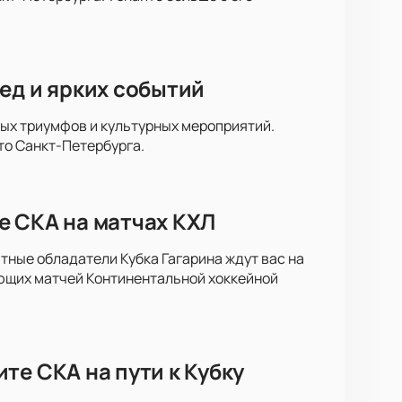
ед и ярких событий
ных триумфов и культурных мероприятий.
то Санкт-Петербурга.
е СКА на матчах КХЛ
тные обладатели Кубка Гагарина ждут вас на
ющих матчей Континентальной хоккейной
те СКА на пути к Кубку