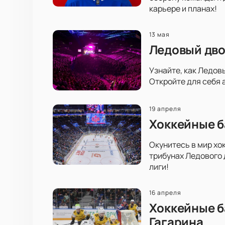
карьере и планах!
13 мая
Ледовый дво
Узнайте, как Ледов
Откройте для себя 
19 апреля
Хоккейные б
Окунитесь в мир хо
трибунах Ледового 
лиги!
16 апреля
Хоккейные б
Гагарина