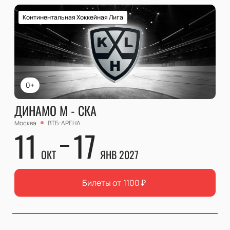
Континентальная Хоккейная Лига
0+
ДИНАМО М - СКА
Москва
ВТБ-АРЕНА
11
17
ОКТ
ЯНВ 2027
Билеты от
1100
₽