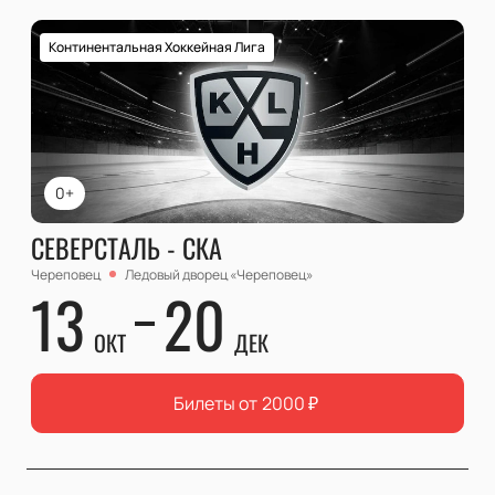
Континентальная Хоккейная Лига
0+
СЕВЕРСТАЛЬ - СКА
Череповец
Ледовый дворец «Череповец»
13
20
ОКТ
ДЕК
Билеты от
2000
₽