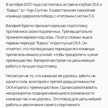
8 октября 2021 года состоялась встреча клубов СКА и
“Барыс” в г. Нур-Султан. Казахстанская хоккейная
команда одержала победу с итоговым счетом 3:0.
Валерий Брагин признал хорошую подготовку
противника своих подопечных. Тренер детально
проанализировал ход игры. По его словам, еще в
первом периоде “Барыс” играл лучше СКА. Он
отметил, что последующих периодах его команда
прилагала немало усилий, чтобы преодолеть чужое
преимущество. Валерий настроен на дальнейшую
работу и лучшую подготовку.
Несмотря на то, что команде не удалось забить ни
одного гола, во второй и третей двадцатиминутке
СКА играла с преимуществом. Однако реализовать
неоднократно подворачивающиеся возможности
команде так и не удалось. Это повод для дальнейшей
работы и увеличения своего спортивного