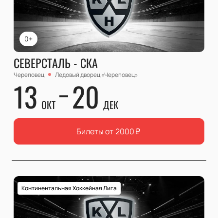
0+
СЕВЕРСТАЛЬ - СКА
Череповец
Ледовый дворец «Череповец»
13
20
ОКТ
ДЕК
Билеты от
2000
₽
Континентальная Хоккейная Лига