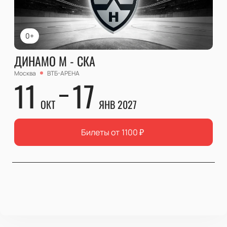
0+
ДИНАМО М - СКА
Москва
ВТБ-АРЕНА
11
17
ОКТ
ЯНВ 2027
Билеты от
1100
₽