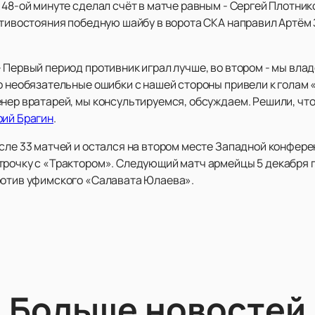
 48-ой минуте сделал счёт в матче равным - Сергей Плотник
отивостояния победную шайбу в ворота СКА направил Артём 
 Первый период противник играл лучше, во втором - мы влад
но необязательные ошибки с нашей стороны привели к голам
нер вратарей, мы консультируемся, обсуждаем. Решили, что
рий Брагин
.
сле 33 матчей и остался на втором месте Западной конфере
трочку с «Трактором». Следующий матч армейцы 5 декабря п
ротив уфимского «Салавата Юлаева».
Больше новостей