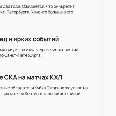
 два года. Ожидается, что он укрепит
кт-Петербурга. Узнайте больше о его
ед и ярких событий
ных триумфов и культурных мероприятий.
то Санкт-Петербурга.
е СКА на матчах КХЛ
тные обладатели Кубка Гагарина ждут вас на
ющих матчей Континентальной хоккейной