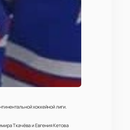
нтинентальной хоккейной лиги.
имира Ткачёва и Евгения Кетова