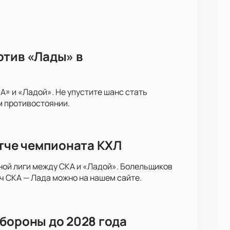
отив «Лады» в
» и «Ладой». Не упустите шанс стать
м противостоянии.
атче чемпионата КХЛ
ной лиги между СКА и «Ладой». Болельщиков
ч СКА — Лада можно на нашем сайте.
бороны до 2028 года