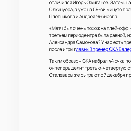
отличился Игорь Ожиганов. Затем, на
Олкинуора, а уже на 59-ой минуте пр
Плотникова и Андрея Чибисова.
«Матч был очень похож на плей-офф -
третьем периоде игра была равной, 
Александра Самонова? У нас есть тре
после игры г
лавный тренер СКА Вале
Таким образом СКА набрал 44 очка по
он теперь делит третью-четвертую с
Сталевары же сыграют с 7 декабря п