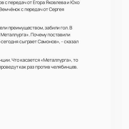
ов с передач от Егора Яковлева и Юхо
Земчёнок с передач от Сергея
ели преимуществом, забили гол. В
 «Металлурга». Почему поставили
 сегодня сыграет Самонов», - сказал
нции. Что касается «Металлурга», то
роведут как раз против челябинцев.