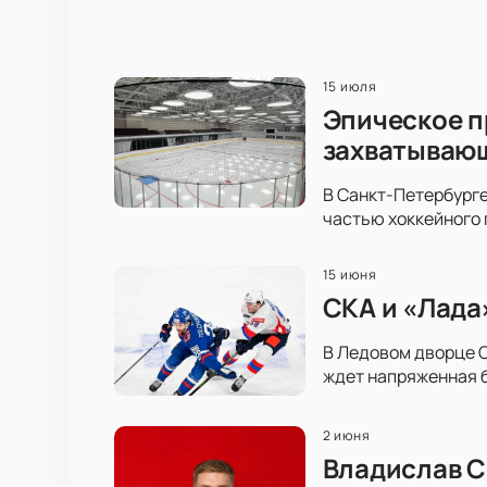
15 июля
Эпическое п
захватываю
В Санкт-Петербурге
частью хоккейного 
15 июня
СКА и «Лада
В Ледовом дворце С
ждет напряженная б
2 июня
Владислав С