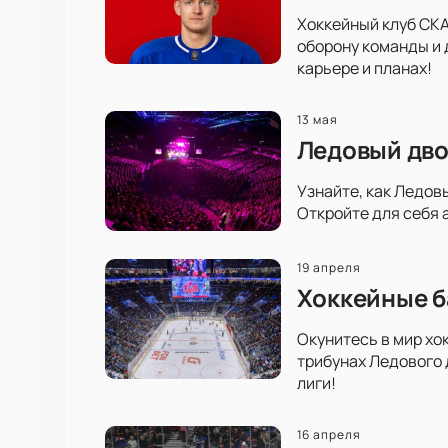
Хоккейный клуб СКА
оборону команды и 
карьере и планах!
13 мая
Ледовый дво
Узнайте, как Ледов
Откройте для себя 
19 апреля
Хоккейные б
Окунитесь в мир хо
трибунах Ледового 
лиги!
16 апреля