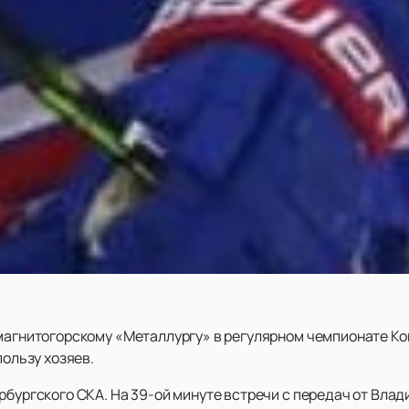
 магнитогорскому «Металлургу» в регулярном чемпионате Ко
пользу хозяев.
рбургского СКА. На 39-ой минуте встречи с передач от Влад