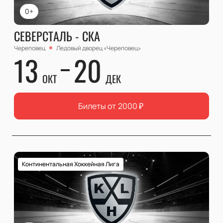
0+
СЕВЕРСТАЛЬ - СКА
Череповец
Ледовый дворец «Череповец»
13
20
ОКТ
ДЕК
Билеты от
2000
₽
Континентальная Хоккейная Лига