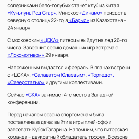
соперниками бело-голубых станет клуб из Китая
«Куньлунь Ред Стар».
Минское
«Динамо»
приедет в
северную столицу 22-го, а
«Барыс»
из Казахстана –
24 января.
С московским
«ЦСКА»
питерцы выйдут на лед 26-го
числа. Завершит серию домашних игр встреча с
«Локомотивом»
29 января.
Напряженным выдастся и февраль. В планах встречи
с «ЦСКА»,
«Салаватом Юлаевым»
,
«Торпедо»,
«Северсталью»
и другими коллективами.
Сейчас
«СКА»
занимает 4-е место в Западной
конференции.
Перед началом сезона спортсменам была
поставлена задача: выйти в игры плей-офф и
завоевать Кубок Гагарина. Напомним, что питерская
команда – двукратный обладатель трофея. В сезоне