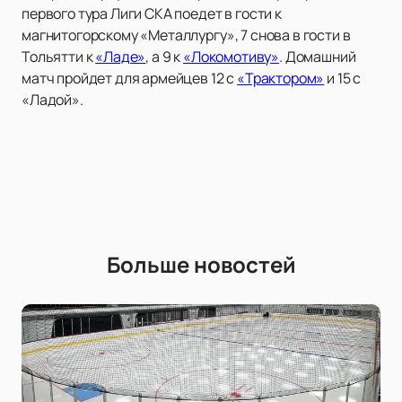
первого тура Лиги СКА поедет в гости к
магнитогорскому «Металлургу», 7 снова в гости в
Тольятти к
«Ладе»
, а 9 к
«Локомотиву»
. Домашний
матч пройдет для армейцев 12 с
«Трактором»
и 15 с
«Ладой».
Больше новостей