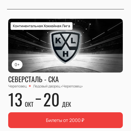
Континентальная Хоккейная Лига
0+
СЕВЕРСТАЛЬ - СКА
Череповец
Ледовый дворец «Череповец»
13
20
ОКТ
ДЕК
Билеты от
2000
₽