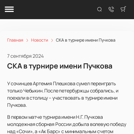
Главная
Новости
СКА в турнире имени Пучкова
7 сентября 2024
СКА в турнире имени Пучкова
У сочинцев Артемия Плешкова сумел переиграть
только Чебыкин. После петербуржцы собрались, и
поехали в столицу – участвовать в турнире имени
Пучкова.
В первом матче турнира имени Н.Г. Пучкова
молодежная сборная России добыла волевую победу
над «Сочи», а «Ак Барс» с минимальным счетом