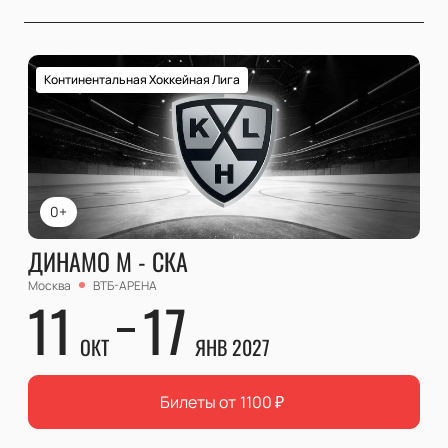
Континентальная Хоккейная Лига
0+
ДИНАМО М - СКА
Москва
ВТБ-АРЕНА
11
17
ОКТ
ЯНВ 2027
Билеты от
1100
₽