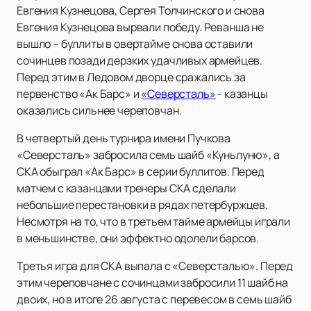
Евгения Кузнецова, Сергея Толчинского и снова
Евгения Кузнецова вырвали победу. Реванша не
вышло – буллиты в овертайме снова оставили
сочинцев позади дерзких удачливых армейцев.
Перед этим в Ледовом дворце сражались за
первенство «Ак Барс» и
«Северсталь»
- казанцы
оказались сильнее череповчан.
В четвертый день турнира имени Пучкова
«Северсталь» забросила семь шайб «Куньлуню», а
СКА обыграл «Ак Барс» в серии буллитов. Перед
матчем с казанцами тренеры СКА сделали
небольшие перестановки в рядах петербуржцев.
Несмотря на то, что в третьем тайме армейцы играли
в меньшинстве, они эффектно одолели барсов.
Третья игра для СКА выпала с «Северсталью». Перед
этим череповчане с сочинцами забросили 11 шайб на
двоих, но в итоге 26 августа с перевесом в семь шайб