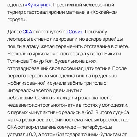
одолел
«Куньлунь»
. Престижный межсезонный
турнир стартовал яркими матчами в «Хоккейном
городе».
Далее
СКА
схлестнулся с
«Сочи»
. Поначалу
леопарды активно лидировали, но вскоре армейцы
пошли в атаку, желая переменить отставание в счете.
Несколько ярких моментов создал у ворот Никиты
Тулинова Тимур Кол, буквально на днях
отпраздновавший свое восемнадцатилетние. После
первого перерыва молодежка вышла предельно
мобилизованной и сумела забить три гола с
интервалом всего в две минуты с
небольшим. Сочинцы жаждали реванша после
недавнего контрольного матча в гостях у молодежки,
с первых минут активно рвались в бой. В итоге судьба
матча решалась в серии послематчевых бросков, где
СКА сотворил маленькое чудо — петербуржцы
уступали 0:2, а потом благодаря точным буллитам от