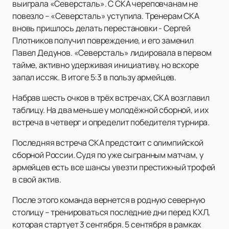
выиграла «Северсталь». С СКА череповчанам не
повезло – «Северсталь» уступила. Тренерам СКА
вновь пришлось делать перестановки - Сергей
Плотников получил повреждение, и его заменил
Павел Дедунов. «Северсталь» лидировала в первом
тайме, активно удерживая инициативу, но вскоре
запал иссяк. В итоге 5:3 в пользу армейцев.
Набрав шесть очков в трёх встречах, СКА возглавил
таблицу. На два меньше у молодёжной сборной, и их
встреча в четверг и определит победителя турнира.
Последняя встреча СКА предстоит с олимпийской
сборной России. Судя по уже сыгранным матчам, у
армейцев есть все шансы увезти престижный трофей
в свой актив.
После этого команда вернется в родную северную
столицу – тренироваться последние дни перед КХЛ,
которая стартует 3 сентября. 5 сентября в рамках