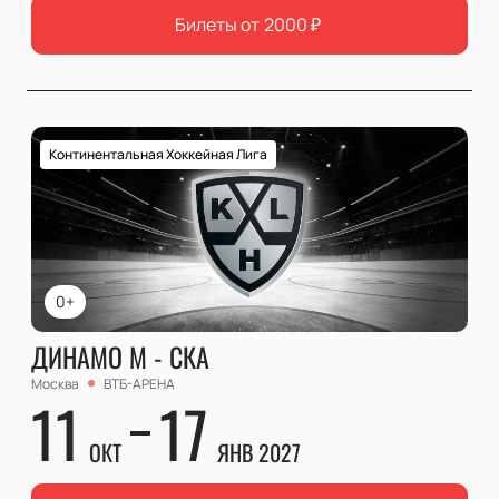
Билеты от
2000
₽
Континентальная Хоккейная Лига
0+
ДИНАМО М - СКА
Москва
ВТБ-АРЕНА
11
17
ОКТ
ЯНВ 2027