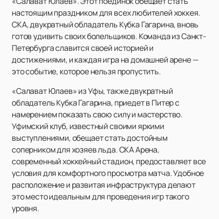
«Салават Юлаев». Этот поединок обещает стать
настоящим праздником для всех любителей хоккея.
СКА, двукратный обладатель Кубка Гагарина, вновь
готов удивить своих болельщиков. Команда из Санкт-
Петербурга славится своей историей и
достижениями, и каждая игра на домашней арене —
это событие, которое нельзя пропустить.
«Салават Юлаев» из Уфы, также двукратный
обладатель Кубка Гагарина, приедет в Питер с
намерением показать свою силу и мастерство.
Уфимский клуб, известный своими яркими
выступлениями, обещает стать достойным
соперником для хозяев льда. СКА Арена,
современный хоккейный стадион, предоставляет все
условия для комфортного просмотра матча. Удобное
расположение и развитая инфраструктура делают
это место идеальным для проведения игр такого
уровня.