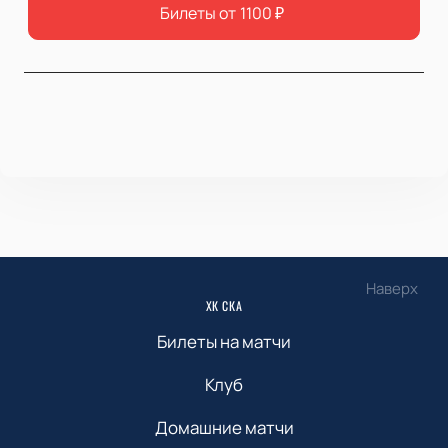
Билеты от
1100
₽
Наверх
ХК СКА
Билеты на матчи
Клуб
Домашние матчи