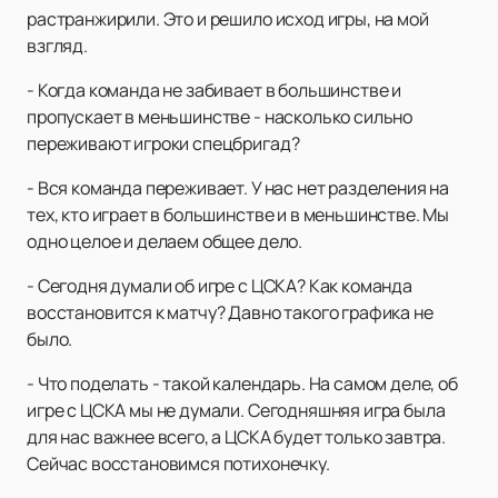
растранжирили. Это и решило исход игры, на мой
взгляд.
- Когда команда не забивает в большинстве и
пропускает в меньшинстве - насколько сильно
переживают игроки спецбригад?
- Вся команда переживает. У нас нет разделения на
тех, кто играет в большинстве и в меньшинстве. Мы
одно целое и делаем общее дело.
- Сегодня думали об игре с ЦСКА? Как команда
восстановится к матчу? Давно такого графика не
было.
- Что поделать - такой календарь. На самом деле, об
игре с ЦСКА мы не думали. Сегодняшняя игра была
для нас важнее всего, а ЦСКА будет только завтра.
Сейчас восстановимся потихонечку.