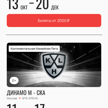
13
20
ОКТ
ДЕК
Билеты от
2000
₽
Континентальная Хоккейная Лига
0+
ДИНАМО М - СКА
Москва
ВТБ-АРЕНА