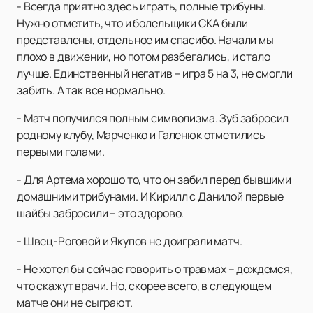
- Всегда приятно здесь играть, полные трибуны.
Нужно отметить, что и болельщики СКА были
представлены, отдельное им спасибо. Начали мы
плохо в движении, но потом разбегались, и стало
лучше. Единственный негатив – игра 5 на 3, не смогли
забить. А так все нормально.
- Матч получился полным символизма. Зуб забросил
родному клубу, Марченко и Галенюк отметились
первыми голами.
- Для Артема хорошо то, что он забил перед бывшими
домашними трибунами. И Кирилл с Данилой первые
шайбы забросили – это здорово.
- Швец-Роговой и Якупов не доиграли матч.
- Не хотел бы сейчас говорить о травмах – дождемся,
что скажут врачи. Но, скорее всего, в следующем
матче они не сыграют.