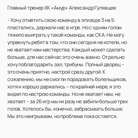
Главный тренер ХК «Амур» Александр Гулявцев:
- Хочу отметить свою команду в эпизоде 3 на 5:
пластались, держали нас в игре. Но с одним голом
тяжело выиграть у такой команды, как СКА. Не могу
упрекнуть ребят в том, что они сегодня не хотели, но
не хватает нам мастерства. Каждый может сделать
больше, для нас сейчас это очень важно. Отдельно
хочу поблагодарить зал, трибуны. Полный дворец –
это очень приятно, настрой сразу другой. К
сожалению, мы не смогли порадовать болельщиков,
хотя и хорошо держались – по крайней мере, я это
видел по настрою команды. Но не хватает нам, не
хватает – за 26 игр мы ни разу не забили больше трех
голов. Хотелось бы, конечно, забрасывать больше.
Мы это наигрываем, но проблема пока остается.