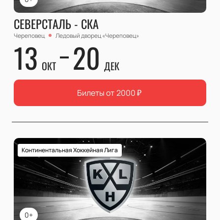
СЕВЕРСТАЛЬ - СКА
Череповец
Ледовый дворец «Череповец»
13
20
ОКТ
ДЕК
Билеты от
2000
₽
Континентальная Хоккейная Лига
0+