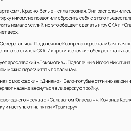
артаком». Красно-белые – сила грозная. Они расположились
ярку никому не позволили сбросить себя с этого пьедестала
жить немало усилий, но это обещает сделать игру СКА и «
мет верх.
«Северсталью». Подопечные Козырева перестали бояться шт
 стилю со стилем СКА. Их противостояние обещает стать нас
алует ярославский «Локомотив». Подопечные Игоря Никитина
 нем можно пересчитать по пальцам.
ена» с московским «Динамо». Бело-голубые отлично закончи
 теряют надежд вернуться в лидерскую тройку.
новогоднего месяца с «Салаватом Юлаевым». Команда Козло
ку и наступают на пятки «Трактору».