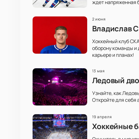
ждет напряженная б
2 июня
Владислав С
Хоккейный клуб СКА
оборону команды и 
карьере и планах!
13 мая
Ледовый дво
Узнайте, как Ледов
Откройте для себя 
19 апреля
Хоккейные б
Окунитесь в мир хо