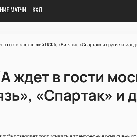
НИЕ МАТЧИ
КХЛ
т в гости московский ЦСКА, «Витязь», «Спартак» и другие команд
А ждет в гости мо
зь», «Спартак» и 
у клуба позволяет подписывать в трансферные окна очень до