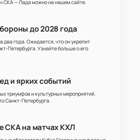
ч СКА — Лада можно на нашем сайте.
бороны до 2028 года
 два года. Ожидается, что он укрепит
кт-Петербурга. Узнайте больше о его
ед и ярких событий
ных триумфов и культурных мероприятий.
то Санкт-Петербурга.
е СКА на матчах КХЛ
тные обладатели Кубка Гагарина ждут вас на