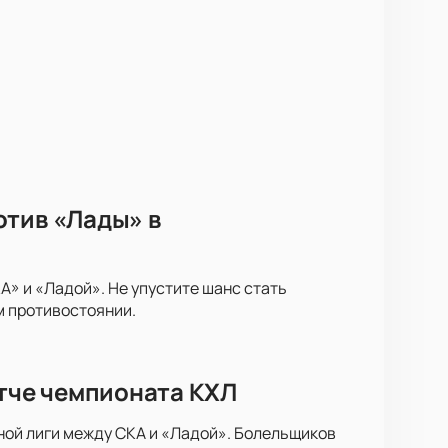
отив «Лады» в
» и «Ладой». Не упустите шанс стать
м противостоянии.
атче чемпионата КХЛ
ной лиги между СКА и «Ладой». Болельщиков