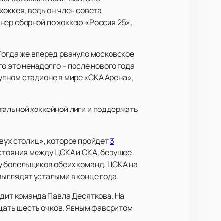
хоккея, ведь он член совета
нер сборной по хоккею «Россия 25»,
 Тогда же вперед рвануло московское
о это ненадолго – после нового года
упном стадионе в мире «СКА Арена»,
тальной хоккейной лиги и поддержать
вух столиц», которое пройдет
3
остояния между ЦСКА и СКА, берущее
у болельщиков обеих команд. ЦСКА на
выглядят усталыми в конце года.
одит команда Павла Десяткова. На
дцать шесть очков. Явным фаворитом