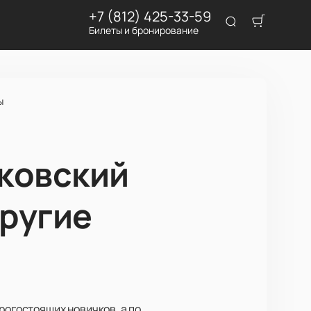
+7 (812) 425-33-59
Билеты и бронирование
ы
сковский
другие
рогостоящих новичков, а по