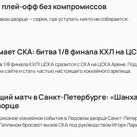
 плей-офф без компромиссов
овом дворце — серия, где уступать никто не собирается.
ает СКА: битва 1/8 финала КХЛ на Ц
в 1/8 финала КХЛ! ЦСКА сразится с СКА на ЦСКА Арене. По
м сайте и стать частью настоящего хоккейного зрелища.
ий матч в Санкт-Петербурге: «Шанх
ворце
диозное хоккейное событие в Ледовом дворце Санкт-Пете
алланом бросают вызов СКА под руководством Игоря Лари