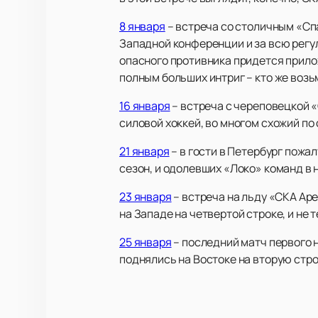
8 января
– встреча со столичным «Сп
Западной конференции и за всю регул
опасного противника придется прило
полным больших интриг – кто же возь
16 января
– встреча с череповецкой 
силовой хоккей, во многом схожий по
21 января
– в гости в Петербург пож
сезон, и одолевших «Локо» команд в
23 января
– встреча на льду «СКА Ар
на Западе на четвертой строке, и не
25 января
– последний матч первого 
поднялись на Востоке на вторую стро