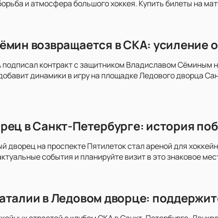
орьба и атмосфера большого хоккея. Купить билеты на мат
ёмин возвращается в СКА: усиление о
 подписал контракт с защитником Владиславом Сёминым на
добавит динамики в игру на площадке Ледового дворца Сан
рец в Санкт-Петербурге: история поб
ый дворец на проспекте Пятилеток стал ареной для хоккей
актуальные события и планируйте визит в это знаковое мес
аталии в Ледовом дворце: поддержит
ккейных страстей с клубом СКА в Санкт-Петербурге. Двукра