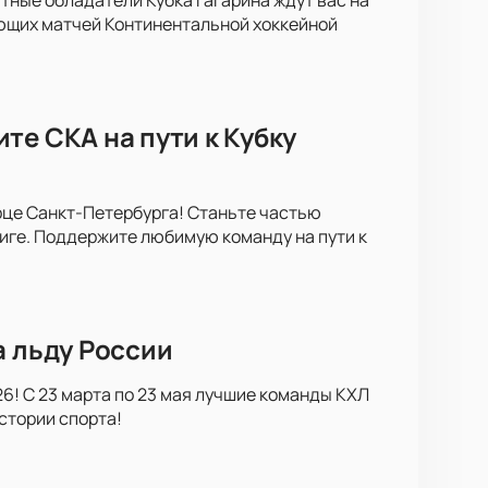
ющих матчей Континентальной хоккейной
те СКА на пути к Кубку
рце Санкт-Петербурга! Станьте частью
иге. Поддержите любимую команду на пути к
а льду России
6! С 23 марта по 23 мая лучшие команды КХЛ
стории спорта!