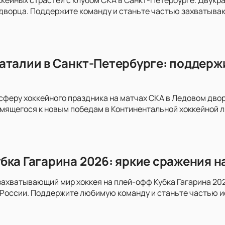
дворца. Поддержите команду и станьте частью захватыва
аталии в Санкт-Петербурге: поддержи
сферу хоккейного праздника на матчах СКА в Ледовом дво
емящегося к новым победам в Континентальной хоккейной л
бка Гагарина 2026: яркие сражения н
захватывающий мир хоккея на плей-офф Кубка Гагарина 202
 России. Поддержите любимую команду и станьте частью и