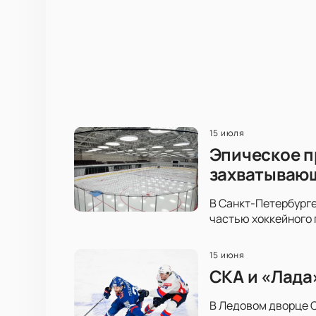
15 июля
Эпическое п
захватываю
В Санкт-Петербурге
частью хоккейного 
15 июня
СКА и «Лада
В Ледовом дворце С