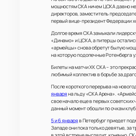
мощностям СКА ничем ЦСКА давно не у
директоров, заместитель председате
первый вице-президент Федерации х
Долгое время СКА замыкали лидерску
«Динамо» и ЦСКА, а питерцы остались
«армейцы» снова обретут былую мощь
на которую подопечные Ротенберга у
Билеты на матчи ХК СКА – это прекр
любимый коллектив в борьбе за драг
После короткого перерыва на новогод
января
на льду «СКА Арена». «Армейс
свое начало еще в первых советских
данный момент обошли по очкам клуб
5 и 6 января
в Петербург приедет под
Западе они пока только девятые, за 
в этой встрече выглядит, конечно, СК