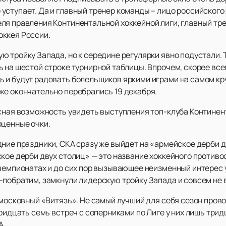
ступает. Да и главный тренер команды – лицо российского 
ля правления Континентальной хоккейной лиги, главный тре
оккея России.
ю тройку Запада, но к середине регулярки явно подустали.
 на шестой строке турнирной таблицы. Впрочем, скорее всег
 и будут радовать болельщиков яркими играми на самом кр
же окончательно перебрались 19 декабря.
асная возможность увидеть выступления топ-клуба Континен
оценные очки.
ние праздники, СКА сразу же выйдет на «армейское дерби д
кое дерби двух столиц» — это название хоккейного против
 чемпионатах и до сих пор вызывающее неизменный интерес 
-побратим, замкнули лидерскую тройку Запада и совсем не 
московный «Витязь». Не самый лучший для себя сезон пров
тридцать семь встреч с соперниками по Лиге у них лишь три
А.