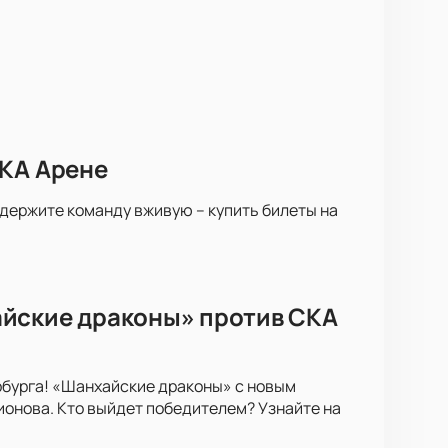
СКА Арене
ддержите команду вживую – купить билеты на
айские драконы» против СКА
рбурга! «Шанхайские драконы» с новым
онова. Кто выйдет победителем? Узнайте на