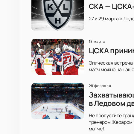
СКА — ЦСКА:
27 и 29 марта в Лед
18 марта
ЦСКА приним
Эпическая встреча 
матч можно на наше
28 февраля
Захватывающ
в Ледовом д
Не пропустите гран
тренером Жераром Г
матче!